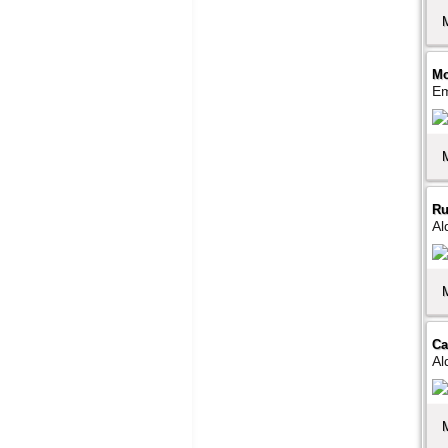
Mo
Em
Ru
Al
Ca
Al