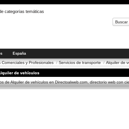
 de categorías temáticas
Buscar
es
España
s Comerciales y Profesionales
/
Servicios de transporte
/
Alquiler de v
lquiler de vehí­culos
s de Alquiler de vehí­culos en Directoalweb.com, directorio web con cie