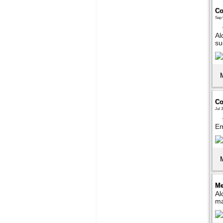
Co
Sep 
Al
su
Co
Jul 
Em
Me
Al
ma