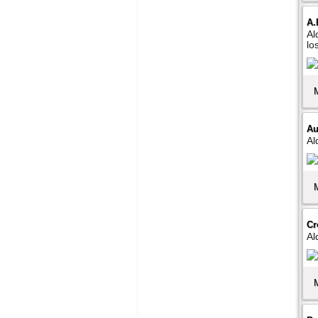
A.
Al
lo
Au
Al
Cr
Al