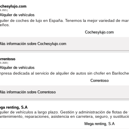
chesylujo.com
9, 2021 |
Alquiler de vehí­culos
quiler de coches de lujo en España. Tenemos la mejor variedad de mar
eños.
Más información sobre Cochesylujo.com
rrentoso
30, 2020 |
Alquiler de vehí­culos
presa dedicada al servicio de alquiler de autos sin chofer en Bariloche
Más información sobre Correntoso
ga renting, S.A
quiler de vehí­culos a largo plazo. Gestión y administración de flotas de v
ntenimiento, reparaciones, asistencia en carretera, seguro, y sustituc