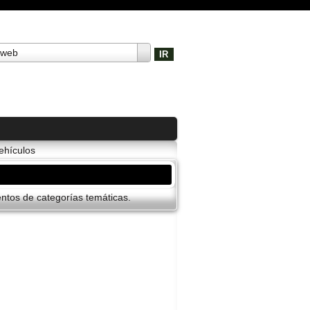
 web
ehí­culos
ntos de categorí­as temáticas.