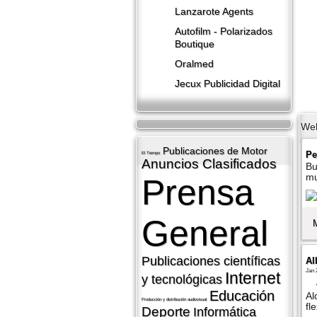
Lanzarote​ Agents
Autofilm - Polarizados
Boutique
Oralmed
Jecux Publicidad Digital
We
Publicaciones de Motor
Pe
El Tiempo
Anuncios Clasificados
Bu
m
Prensa
General
Publicaciones cientí­ficas
Al
Jan 
Internet
y tecnológicas
Educación
Al
Producción y distribución audiovisual
fl
Deporte
Informática