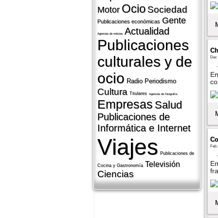
Ocio
Sociedad
Motor
Gente
Publicaciones económicas
Actualidad
Agencias de noticias
Publicaciones
Ch
culturales y de
Dec 
ocio
Em
Radio
Periodismo
co
Cultura
Titulares
Agencias de fotografí­a
Empresas
Salud
Publicaciones de
Informática e Internet
Viajes
Co
Feb 
Publicaciones de
Em
Televisión
Cocina y Gastronomí­a
fr
Ciencias