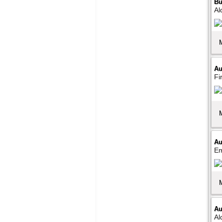
Bu
Al
Au
Fi
Au
Em
Au
Al