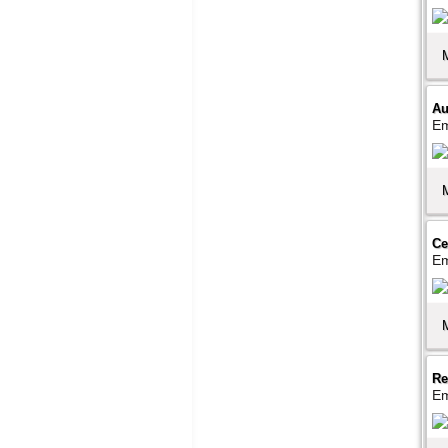
Au
Em
Ce
Em
Re
Em