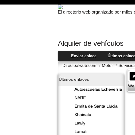
El directorio web organizado por miles
Alquiler de vehí­culos
Enviar enlace
Últimos enlac
Directoalweb.com
/
Motor
/
Servicio
A
Últimos enlaces
Web
Autoescuelas Echeverría
NARF
Ermita de Santa Llúcia
Khainata
Lawly
Lamat