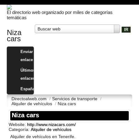
El directorio web organizado por miles de categorías
temáticas
Buscar web
Niza
cars
Enviar
enlace
Últimos
enlaces
España
Directoalweb.com
/
Servicios de transporte
/
Alquiler de vehí­culos
/
Niza cars
Niza cars
Website:
http://www.nizacars.com/
Categoría:
Alquiler de vehí­culos
Alquiler de vehí­culos en Tenerife.