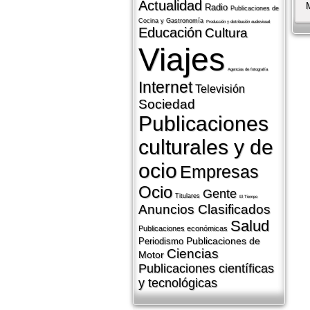
Actualidad
Radio
Publicaciones de
Cocina y Gastronomí­a
Producción y distribución audiovisual
Educación
Cultura
Viajes
Agencias de fotografí­a
Internet
Televisión
Sociedad
Publicaciones
culturales y de
ocio
Empresas
Ocio
Gente
Titulares
El Tiempo
Anuncios Clasificados
Salud
Publicaciones económicas
Publicaciones de
Periodismo
Ciencias
Motor
Publicaciones cientí­ficas
y tecnológicas