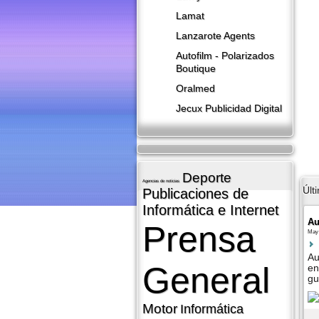
Lamat
Lanzarote​ Agents
Autofilm - Polarizados
Boutique
Oralmed
Jecux Publicidad Digital
Deporte
Agencias de noticias
Últ
Publicaciones de
Informática e Internet
Au
Prensa
May 
Au
General
en
gu
Motor
Informática