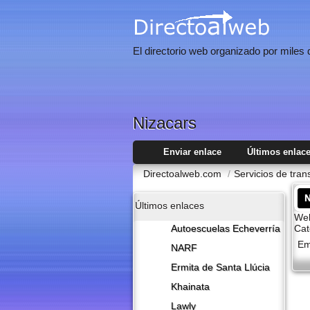
El directorio web organizado por miles
Nizacars
Enviar enlace
Últimos enlac
Directoalweb.com
/
Servicios de tra
N
Últimos enlaces
Web
Cat
Autoescuelas Echeverría
Em
NARF
Ermita de Santa Llúcia
Khainata
Lawly