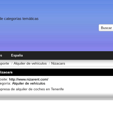
 de categorías temáticas
Buscar
es
España
nsporte
/
Alquiler de vehí­culos
/
Nizacars
izacars
site:
http://www.nizarent.com/
egoría:
Alquiler de vehí­culos
presa de alquiler de coches en Tenerife