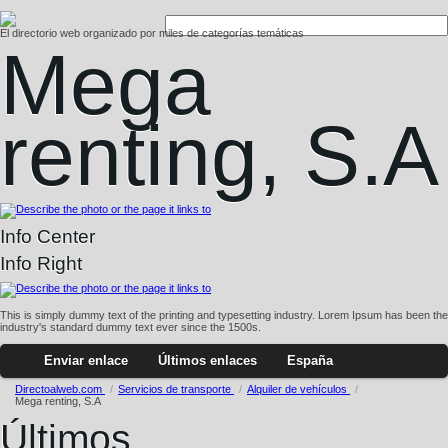
El directorio web organizado por miles de categorías temáticas
Mega
renting, S.A
Info Center
Info Right
This is simply dummy text of the printing and typesetting industry. Lorem Ipsum has been the
industry's standard dummy text ever since the 1500s.
Enviar enlace
Últimos enlaces
España
Directoalweb.com
/
Servicios de transporte
/
Alquiler de vehí­culos
/
Mega renting, S.A
Últimos