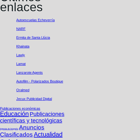
enlaces
Autoescuelas Echeverría
NARF
Ermita de Santa Llúcia
Khainata
Lawly
Lamat
Lanzarote​ Agents
Autofilm - Polarizados Boutique
Oralmed
Jecux Publicidad Digital
Publicaciones económicas
Educación
Publicaciones
cientí­ficas y tecnológicas
Anuncios
Agencias de fotografí­a
Actualidad
Clasificados