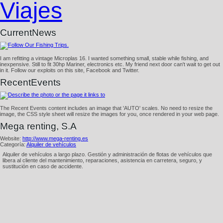
Viajes
CurrentNews
I am refitting a vintage Microplas 16. I wanted something small, stable while fishing, and
inexpensive. Still to fit 30hp Mariner, electronics etc. My friend next door can't wait to get out
in it. Follow our exploits on this site, Facebook and Twitter.
RecentEvents
The Recent Events content includes an image that 'AUTO' scales. No need to resize the
image, the CSS style sheet will resize the images for you, once rendered in your web page.
Mega renting, S.A
Website:
http://www.mega-renting.es
Categoría:
Alquiler de vehí­culos
Alquiler de vehí­culos a largo plazo. Gestión y administración de flotas de vehí­culos que
libera al cliente del mantenimiento, reparaciones, asistencia en carretera, seguro, y
sustitución en caso de accidente.