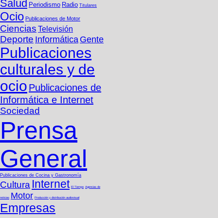
Salud
Periodismo
Radio
Titulares
Ocio
Publicaciones de Motor
Ciencias
Televisión
Deporte
Informática
Gente
Publicaciones
culturales y de
ocio
Publicaciones de
Informática e Internet
Sociedad
Prensa
General
Publicaciones de Cocina y Gastronomí­a
Internet
Cultura
El Tiempo
Agencias de
Motor
noticias
Producción y distribución audiovisual
Empresas