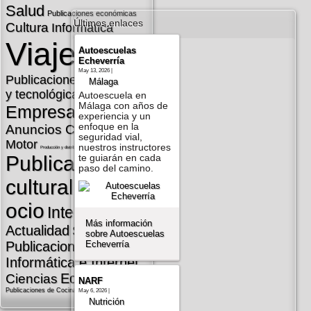
Salud
Publicaciones económicas
Últimos enlaces
Cultura
Informática
Viajes
Autoescuelas
Echeverría
Televisión
May 13, 2026 |
Publicaciones cientí­ficas
Málaga
y tecnológicas
Autoescuela en
Málaga con años de
Empresas
Periodismo
experiencia y un
enfoque en la
Anuncios Clasificados
seguridad vial,
Motor
nuestros instructores
Producción y distribución audiovisual
Publicaciones
te guiarán en cada
paso del camino.
culturales y de
ocio
Internet
Más información
Actualidad
Sociedad
sobre Autoescuelas
Echeverría
Publicaciones de
Informática e Internet
Educación
Ciencias
NARF
Publicaciones de Cocina y Gastronomí­a
May 6, 2026 |
Nutrición