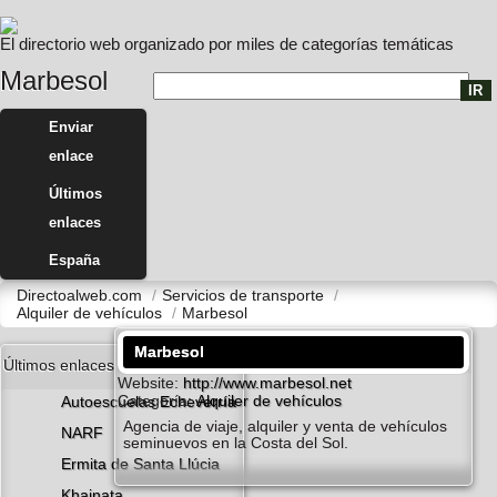
El directorio web organizado por miles de categorías temáticas
Marbesol
Enviar
enlace
Últimos
enlaces
España
Directoalweb.com
/
Servicios de transporte
/
Alquiler de vehí­culos
/
Marbesol
Marbesol
Últimos enlaces
Website:
http://www.marbesol.net
Categoría:
Alquiler de vehí­culos
Autoescuelas Echeverría
Agencia de viaje, alquiler y venta de vehí­culos
NARF
seminuevos en la Costa del Sol.
Ermita de Santa Llúcia
Khainata