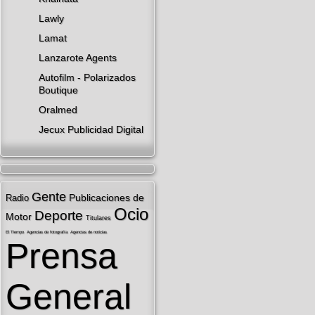
Lawly
Lamat
Lanzarote​ Agents
Autofilm - Polarizados
Boutique
Oralmed
Jecux Publicidad Digital
Gente
Publicaciones de
Radio
Ocio
Deporte
Motor
Titulares
El Tiempo
Agencias de fotografí­a
Agencias de noticias
Prensa
General