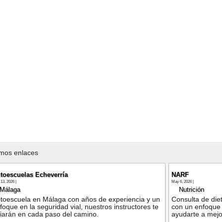
imos enlaces
toescuelas Echeverría
NARF
13, 2026 |
May 6, 2026 |
Málaga
Nutrición
toescuela en Málaga con años de experiencia y un
Consulta de diet
foque en la seguridad vial, nuestros instructores te
con un enfoque 
iarán en cada paso del camino.
ayudarte a mejor