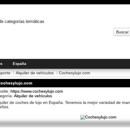
 de categorías temáticas
Buscar
es
España
nsporte
/
Alquiler de vehí­culos
/
Cochesylujo.com
Cochesylujo.com
site:
https://www.cochesylujo.com
egoría:
Alquiler de vehí­culos
quiler de coches de lujo en España. Tenemos la mejor variedad de marc
eños.