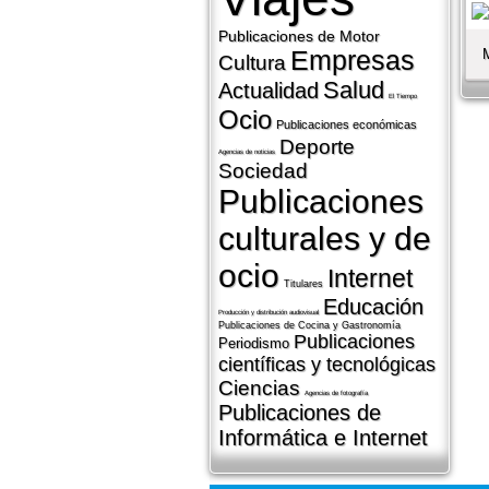
Publicaciones de Motor
Empresas
Cultura
Salud
Actualidad
El Tiempo
Ocio
Publicaciones económicas
Deporte
Agencias de noticias
Sociedad
Publicaciones
culturales y de
ocio
Internet
Titulares
Educación
Producción y distribución audiovisual
Publicaciones de Cocina y Gastronomí­a
Publicaciones
Periodismo
cientí­ficas y tecnológicas
Ciencias
Agencias de fotografí­a
Publicaciones de
Informática e Internet