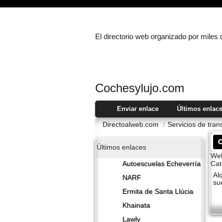
El directorio web organizado por miles
Cochesylujo.com
Enviar enlace
Últimos enlac
Directoalweb.com
/
Servicios de tra
Últimos enlaces
Web
Cat
Autoescuelas Echeverría
Al
NARF
su
Ermita de Santa Llúcia
Khainata
Lawly