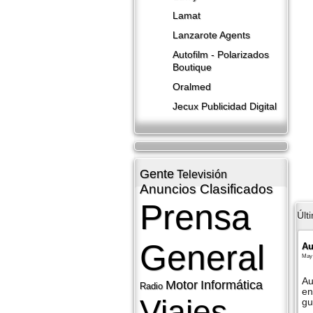
Lamat
Lanzarote​ Agents
Autofilm - Polarizados
Boutique
Oralmed
Jecux Publicidad Digital
Gente
Televisión
Anuncios Clasificados
Prensa
Últ
General
Au
May 
Au
Motor
Informática
Radio
en
Viajes
gu