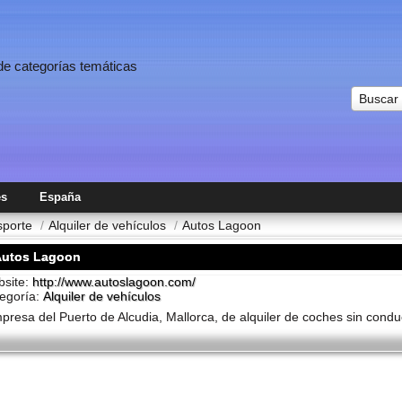
 de categorías temáticas
Buscar
es
España
nsporte
/
Alquiler de vehí­culos
/
Autos Lagoon
Autos Lagoon
site:
http://www.autoslagoon.com/
egoría:
Alquiler de vehí­culos
presa del Puerto de Alcudia, Mallorca, de alquiler de coches sin condu