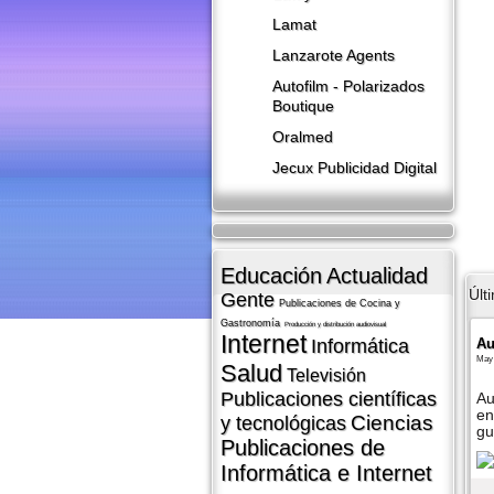
Lamat
Lanzarote​ Agents
Autofilm - Polarizados
Boutique
Oralmed
Jecux Publicidad Digital
Educación
Actualidad
Últ
Gente
Publicaciones de Cocina y
Gastronomí­a
Producción y distribución audiovisual
Internet
Au
Informática
May 
Salud
Televisión
Publicaciones cientí­ficas
Au
en
Ciencias
y tecnológicas
gu
Publicaciones de
Informática e Internet