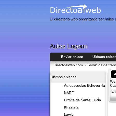
El directorio web organizado por miles
Autos Lagoon
Enviar enlace
Últimos enlac
Directoalweb.com
/
Servicios de tra
Últimos enlaces
Web
Cat
Autoescuelas Echeverría
Em
NARF
Ermita de Santa Llúcia
Khainata
Lawly