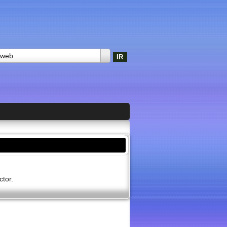
 web
ctor.