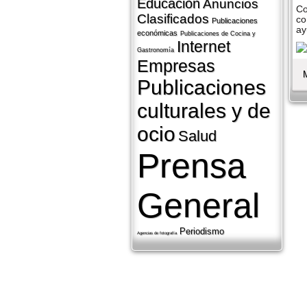
Educación
Anuncios
Co
Clasificados
co
Publicaciones
ay
económicas
Publicaciones de Cocina y
Internet
Gastronomí­a
Empresas
Publicaciones
culturales y de
ocio
Salud
Prensa
General
Periodismo
Agencias de fotografí­a