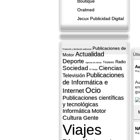
Boutique
Oralmed
Jecux Publicidad Digital
Publicaciones de
Producción y distribución audiovisual
Actualidad
Últ
Motor
Deporte
Radio
Titulares
Agencias de noticias
Au
Sociedad
Ciencias
El Tiempo
May 
Publicaciones
Televisión
de Informática e
Au
en
Ocio
Internet
gu
Publicaciones cientí­ficas
y tecnológicas
Informática
Motor
Cultura
Gente
Viajes
N
May 