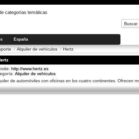
 de categorías temáticas
Buscar
es
España
nsporte
/
Alquiler de vehí­culos
/
Hertz
ertz
site:
http://www.hertz.es
egoría:
Alquiler de vehí­culos
quiler de automóviles con oficinas en los cuatro continentes. Ofrecen mu