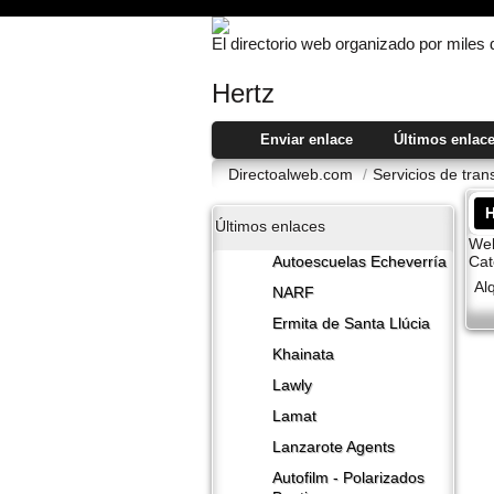
El directorio web organizado por miles
Hertz
Enviar enlace
Últimos enlac
Directoalweb.com
/
Servicios de tra
H
Últimos enlaces
Web
Cat
Autoescuelas Echeverría
Al
NARF
Ermita de Santa Llúcia
Khainata
Lawly
Lamat
Lanzarote​ Agents
Autofilm - Polarizados