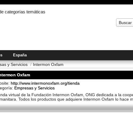
 de categorías temáticas
Buscar
es
España
as y Servicios
/
Intermon Oxfam
Intermon Oxfam
site:
http://www.intermonoxfam.org/tienda
egoría:
Empresas y Servicios
enda virtual de la Fundación Intermon Oxfam, ONG dedicada a la cooper
manitara. Todos los productos que adquiere Intermon Oxfam lo hace me