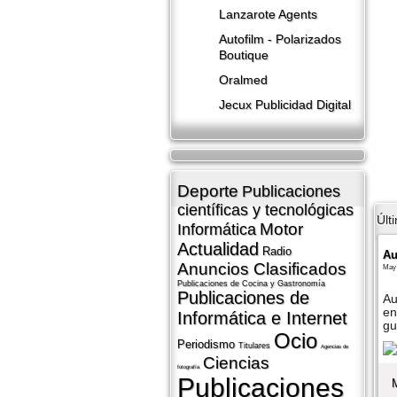
Lanzarote​ Agents
Autofilm - Polarizados
Boutique
Oralmed
Jecux Publicidad Digital
Deporte
Publicaciones
cientí­ficas y tecnológicas
Últ
Motor
Informática
Actualidad
Radio
Au
Anuncios Clasificados
May 
Publicaciones de Cocina y Gastronomí­a
Publicaciones de
Au
en
Informática e Internet
gu
Ocio
Periodismo
Titulares
Agencias de
Ciencias
fotografí­a
Publicaciones