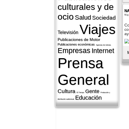
culturales y de
N
ocio
May 
Salud
Sociedad
Viajes
Co
co
Televisión
ay
Publicaciones de Motor
Publicaciones económicas
Agencias de noticias
Empresas
Internet
Prensa
General
Cultura
Gente
El Tiempo
Producción y
Educación
distribución audiovisual