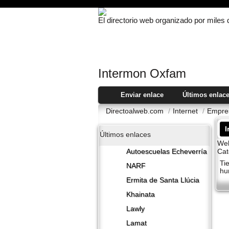
El directorio web organizado por miles
Intermon Oxfam
Enviar enlace
Últimos enlac
Directoalweb.com
/
Internet
/
Empres
Últimos enlaces
Web
Cat
Autoescuelas Echeverría
Ti
NARF
hu
Ermita de Santa Llúcia
Khainata
Lawly
Lamat