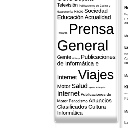
Televisión
Publicaciones de Cocina y
N
Sociedad
Radio
Gastronomí­a
May
Educación
Actualidad
Co
Prensa
al
Titulares
Má
General
E
May
Publicaciones
Gente
Ca
El Tiempo
de Informática e
co
Viajes
Má
Internet
Salud
Motor
K
Agencias de fotografí­a
Internet
Publicaciones de
Apr
Pá
Anuncios
Motor
Periodismo
Clasificados
Cultura
Má
Informática
L