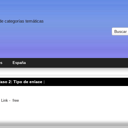
 de categorías temáticas
Buscar
es
España
aso 2: Tipo de enlace :
Link - free