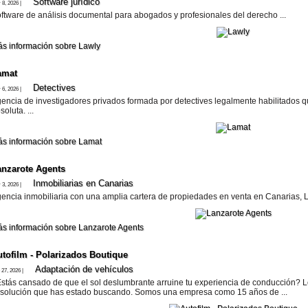
Software jurí­dico
 8, 2026 |
ftware de análisis documental para abogados y profesionales del derecho ...
s información sobre Lawly
amat
Detectives
 6, 2026 |
encia de investigadores privados formada por detectives legalmente habilitados q
soluta. ...
s información sobre Lamat
anzarote​ Agents
Inmobiliarias en Canarias
 3, 2026 |
encia inmobiliaria con una amplia cartera de propiedades en venta en Canarias, La
s información sobre Lanzarote​ Agents
utofilm - Polarizados Boutique
Adaptación de vehí­culos
 27, 2026 |
stás cansado de que el sol deslumbrante arruine tu experiencia de conducción? Lo
 solución que has estado buscando. Somos una empresa como 15 años de ...