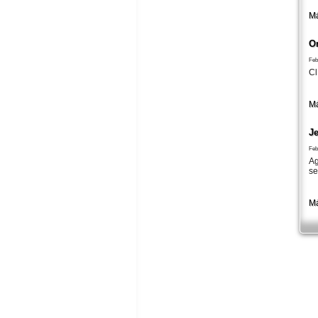
Má
O
Feb
Cl
Má
Je
Feb
Ag
se
Má