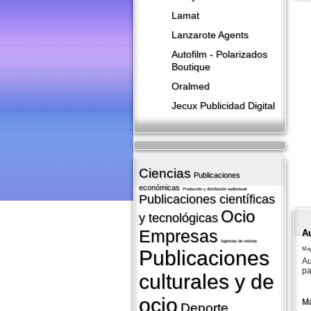
Lamat
Lanzarote​ Agents
Autofilm - Polarizados
Boutique
Oralmed
Jecux Publicidad Digital
Ciencias
Publicaciones
económicas
Producción y distribución audiovisual
Publicaciones cientí­ficas
Ocio
y tecnológicas
Empresas
A
Agencias de noticias
May
Publicaciones
Au
pa
culturales y de
ocio
Má
Deporte