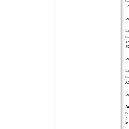
Mar
So
Má
L
Mar
Ag
ab
Má
L
Mar
Ag
Má
A
Feb
¿E
la