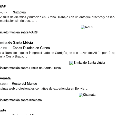
ARF
Nutrición
 6, 2026 |
nsulta de dietética y nutrición en Girona. Trabajo con un enfoque práctico y basa
imentación sin rigideces. ...
s información sobre NARF
rmita de Santa Llúcia
Casas Rurales en Girona
 5, 2026 |
sa Rural de alquiler íntegro situado en Garrigàs, en el corazón del Alt Empordà, 
n la Costa Brava. ...
s información sobre Ermita de Santa Llúcia
hainata
Resto del Mundo
 9, 2026 |
ginas web profesionales con años de experiencia en Bolivia. ...
s información sobre Khainata
awly