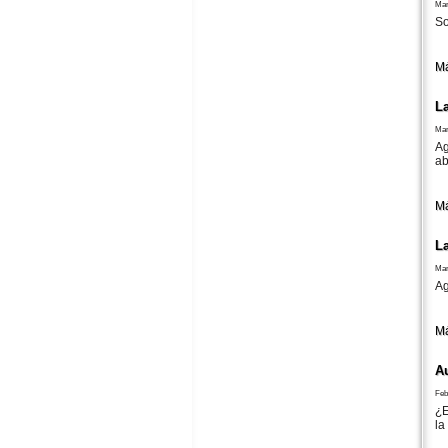
Mar
So
Má
L
Mar
Ag
ab
Má
L
Mar
Ag
Má
A
Feb
¿E
la