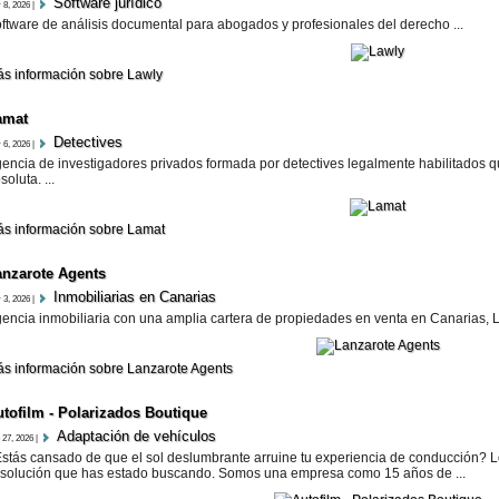
Software jurí­dico
 8, 2026 |
ftware de análisis documental para abogados y profesionales del derecho ...
s información sobre Lawly
amat
Detectives
 6, 2026 |
encia de investigadores privados formada por detectives legalmente habilitados q
soluta. ...
s información sobre Lamat
anzarote​ Agents
Inmobiliarias en Canarias
 3, 2026 |
encia inmobiliaria con una amplia cartera de propiedades en venta en Canarias, La
s información sobre Lanzarote​ Agents
utofilm - Polarizados Boutique
Adaptación de vehí­culos
 27, 2026 |
stás cansado de que el sol deslumbrante arruine tu experiencia de conducción? Lo
 solución que has estado buscando. Somos una empresa como 15 años de ...