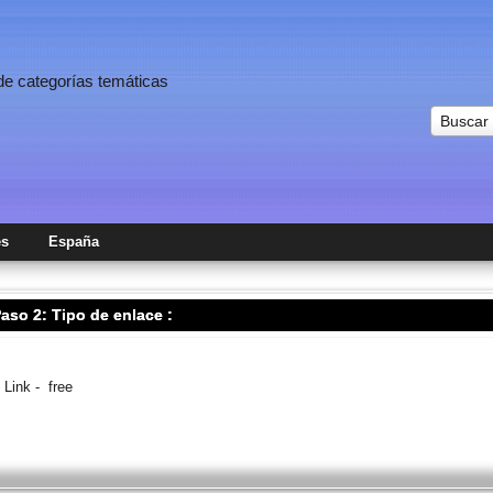
 de categorías temáticas
Buscar
es
España
aso 2: Tipo de enlace :
Link - free