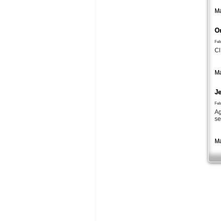
Má
O
Feb
Cl
Má
Je
Feb
Ag
se
Má