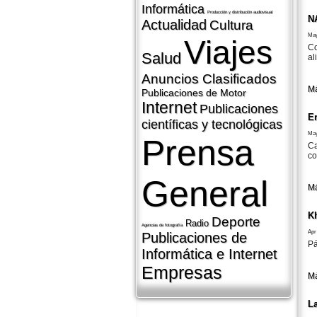
Informática
Producción y distribución audiovisual
N
Actualidad
Cultura
May
Viajes
Co
Salud
al
Anuncios Clasificados
Má
Publicaciones de Motor
Internet
Publicaciones
E
cientí­ficas y tecnológicas
May
Prensa
Ca
co
General
Má
K
Deporte
Radio
Agencias de fotografí­a
Apr
Publicaciones de
Pá
Informática e Internet
Empresas
Má
L