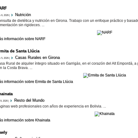
ARF
Nutrición
 6, 2026 |
nsulta de dietética y nutrición en Girona. Trabajo con un enfoque práctico y basa
imentación sin rigideces. ...
s información sobre NARF
rmita de Santa Llúcia
Casas Rurales en Girona
 5, 2026 |
sa Rural de alquiler íntegro situado en Garrigàs, en el corazón del Alt Empordà, 
n la Costa Brava. ...
s información sobre Ermita de Santa Llúcia
hainata
Resto del Mundo
 9, 2026 |
ginas web profesionales con años de experiencia en Bolivia. ...
s información sobre Khainata
awly