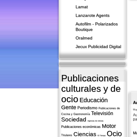
Lamat
Lanzarote​ Agents
Autofilm - Polarizados
Boutique
Oralmed
Jecux Publicidad Digital
Publicaciones
culturales y de
ocio
Educación
A
Gente
Periodismo
Publicaciones de
May
Televisión
Cocina y Gastronomí­a
Au
Sociedad
pa
Agencias de noticias
Motor
Publicaciones económicas
Ocio
Má
Ciencias
Titulares
El Tiempo