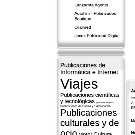
Lanzarote​ Agents
Autofilm - Polarizados
Boutique
Oralmed
Jecux Publicidad Digital
Publicaciones de
Informática e Internet
Viajes
A
Publicaciones cientí­ficas
May
y tecnológicas
Au
Agencias de fotografí­a
Publicaciones de Cocina y Gastronomí­a
pa
Publicaciones
culturales y de
Má
ocio
N
Cultura
Motor