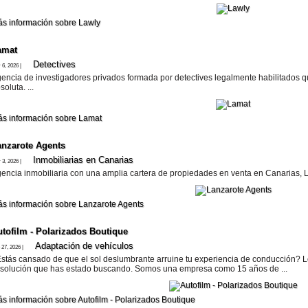
s información sobre Lawly
amat
Detectives
 6, 2026 |
encia de investigadores privados formada por detectives legalmente habilitados q
soluta. ...
s información sobre Lamat
anzarote​ Agents
Inmobiliarias en Canarias
 3, 2026 |
encia inmobiliaria con una amplia cartera de propiedades en venta en Canarias, La
s información sobre Lanzarote​ Agents
utofilm - Polarizados Boutique
Adaptación de vehí­culos
 27, 2026 |
stás cansado de que el sol deslumbrante arruine tu experiencia de conducción? Lo
 solución que has estado buscando. Somos una empresa como 15 años de ...
s información sobre Autofilm - Polarizados Boutique