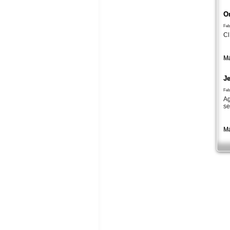
O
Feb
Cl
Má
Je
Feb
Ag
se
Má