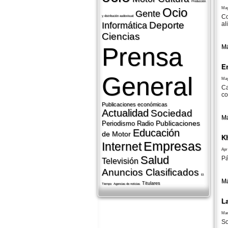
Producción
May
Ocio
Gente
Co
y distribución audiovisual
Deporte
al
Informática
Ciencias
Prensa
Má
E
General
May
Ca
co
Publicaciones económicas
Actualidad
Sociedad
Má
Publicaciones
Periodismo
Radio
Educación
de Motor
K
Empresas
Internet
Apr
Salud
Pá
Televisión
Anuncios Clasificados
El
Má
Titulares
Tiempo
Agencias de noticias
L
Mar
So