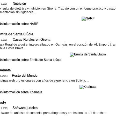
Nutrición
 6, 2026 |
nsulta de dietética y nutrición en Girona. Trabajo con un enfoque práctico y basa
imentación sin rigideces. ...
s información sobre NARF
rmita de Santa Llúcia
Casas Rurales en Girona
 5, 2026 |
sa Rural de alquiler íntegro situado en Garrigàs, en el corazón del Alt Empordà, 
n la Costa Brava. ...
s información sobre Ermita de Santa Llúcia
hainata
Resto del Mundo
 9, 2026 |
ginas web profesionales con años de experiencia en Bolivia. ...
s información sobre Khainata
awly
Software jurí­dico
 8, 2026 |
ftware de análisis documental para abogados y profesionales del derecho ...