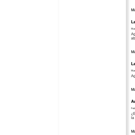
Má
L
Mar
Ag
ab
Má
L
Mar
Ag
Má
A
Feb
¿E
la
Má