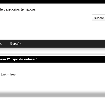
 de categorías temáticas
Buscar
es
España
aso 2: Tipo de enlace :
Link - free