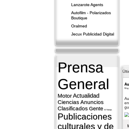
Lanzarote​ Agents
Autofilm - Polarizados
Boutique
Oralmed
Jecux Publicidad Digital
Prensa
Últ
General
Au
May 
Actualidad
Motor
Au
Ciencias
Anuncios
en
gu
Clasificados
Gente
El Tiempo
Publicaciones
culturales y de