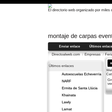
El directorio web organizado por miles
montaje de carpas event
Enviar enlace
Últimos enlac
Directoalweb.com
/
Empresas
/
Feri
m
Últimos enlaces
Web
Cat
Autoescuelas Echeverría
Gr
NARF
ve
Ermita de Santa Llúcia
Khainata
Lawly
Lamat