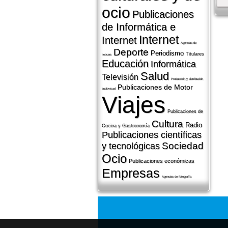
ocio
Publicaciones
de Informática e
Internet
Internet
Agencias de
Deporte
Periodismo
Titulares
noticias
Educación
Informática
Salud
Televisión
Producción y distribución
Publicaciones de Motor
audiovisual
Viajes
Publicaciones de
Cultura
Radio
Cocina y Gastronomí­a
Publicaciones cientí­ficas
Sociedad
y tecnológicas
Ocio
Publicaciones económicas
Empresas
Agencias de fotografí­a