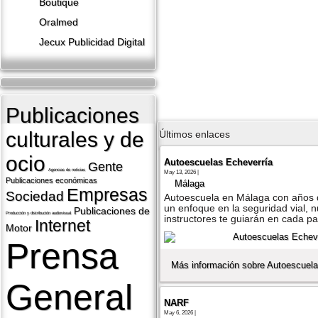
Boutique
Oralmed
Jecux Publicidad Digital
Publicaciones
culturales y de
Últimos enlaces
ocio
Autoescuelas Echeverría
Gente
Agencias de noticias
May 13, 2026 |
Publicaciones económicas
Málaga
Empresas
Sociedad
Autoescuela en Málaga con años d
un enfoque en la seguridad vial, 
Publicaciones de
Producción y distribución audiovisual
instructores te guiarán en cada p
Internet
Motor
Prensa
Más información sobre Autoescuela
General
NARF
May 6, 2026 |