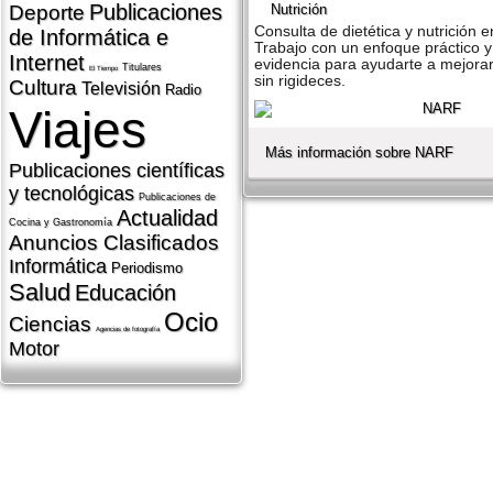
Publicaciones
Nutrición
Deporte
Consulta de dietética y nutrición e
de Informática e
Trabajo con un enfoque práctico 
Internet
evidencia para ayudarte a mejorar
Titulares
El Tiempo
sin rigideces.
Cultura
Televisión
Radio
Viajes
Más información sobre NARF
Publicaciones cientí­ficas
y tecnológicas
Publicaciones de
Actualidad
Cocina y Gastronomí­a
Anuncios Clasificados
Informática
Periodismo
Salud
Educación
Ocio
Ciencias
Agencias de fotografí­a
Motor