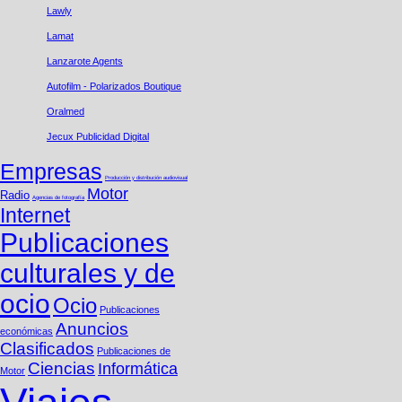
Lawly
Lamat
Lanzarote​ Agents
Autofilm - Polarizados Boutique
Oralmed
Jecux Publicidad Digital
Empresas
Producción y distribución audiovisual
Motor
Radio
Agencias de fotografí­a
Internet
Publicaciones
culturales y de
ocio
Ocio
Publicaciones
Anuncios
económicas
Clasificados
Publicaciones de
Ciencias
Informática
Motor