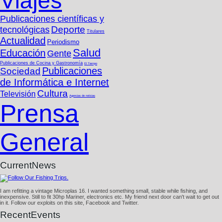
Viajes
Publicaciones cientí­ficas y
Deporte
tecnológicas
Titulares
Actualidad
Periodismo
Salud
Educación
Gente
Publicaciones de Cocina y Gastronomí­a
El Tiempo
Publicaciones
Sociedad
de Informática e Internet
Cultura
Televisión
Agencias de noticias
Prensa
General
CurrentNews
I am refitting a vintage Microplas 16. I wanted something small, stable while fishing, and
inexpensive. Still to fit 30hp Mariner, electronics etc. My friend next door can't wait to get out
in it. Follow our exploits on this site, Facebook and Twitter.
RecentEvents