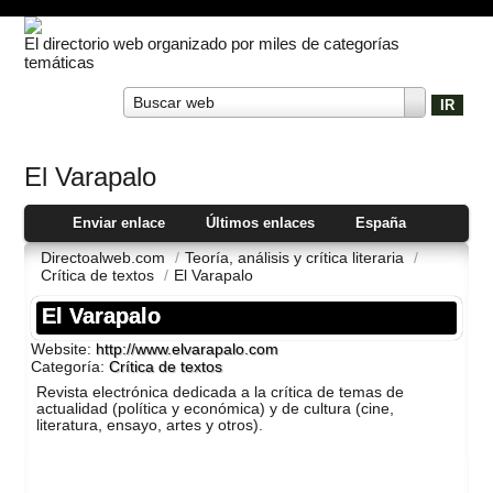
El directorio web organizado por miles de categorías
temáticas
Buscar web
El Varapalo
Enviar enlace
Últimos enlaces
España
Directoalweb.com
/
Teorí­a, análisis y crí­tica literaria
/
Crí­tica de textos
/
El Varapalo
El Varapalo
Website:
http://www.elvarapalo.com
Categoría:
Crí­tica de textos
Revista electrónica dedicada a la crí­tica de temas de
actualidad (polí­tica y económica) y de cultura (cine,
literatura, ensayo, artes y otros).