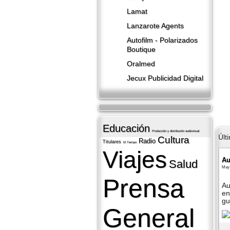
Lamat
Lanzarote​ Agents
Autofilm - Polarizados
Boutique
Oralmed
Jecux Publicidad Digital
Educación
Producción y distribución audiovisual
Últ
Cultura
Radio
Titulares
El Tiempo
Viajes
Au
Salud
May 
Prensa
Au
en
gu
General