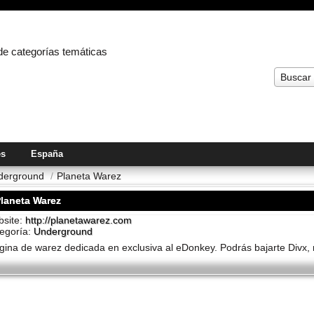
 de categorías temáticas
Buscar
es
España
derground
/
Planeta Warez
laneta Warez
site:
http://planetawarez.com
egoría:
Underground
gina de warez dedicada en exclusiva al eDonkey. Podrás bajarte Divx,