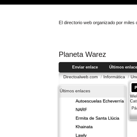
El directorio web organizado por miles
Planeta Warez
Enviar enlace
Últimos enlac
Directoalweb.com
/
Informática
/
Un
P
Últimos enlaces
Web
Cat
Autoescuelas Echeverría
Pá
NARF
Ermita de Santa Llúcia
Khainata
Lawly