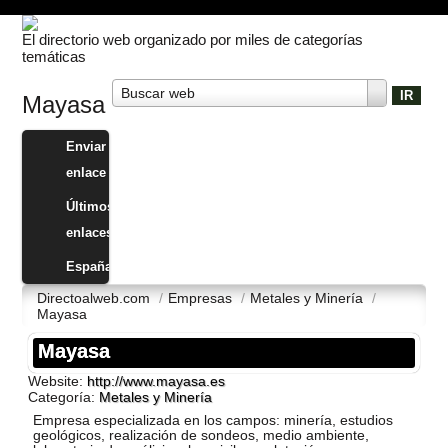
El directorio web organizado por miles de categorías
temáticas
Buscar web
Mayasa
Enviar
enlace
Últimos
enlaces
España
Directoalweb.com
/
Empresas
/
Metales y Minerí­a
/
Mayasa
Mayasa
Website:
http://www.mayasa.es
Categoría:
Metales y Minerí­a
Empresa especializada en los campos: minerí­a, estudios
geológicos, realización de sondeos, medio ambiente,