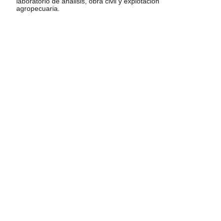
laboratorio de análisis, obra civil y explotación
agropecuaria.