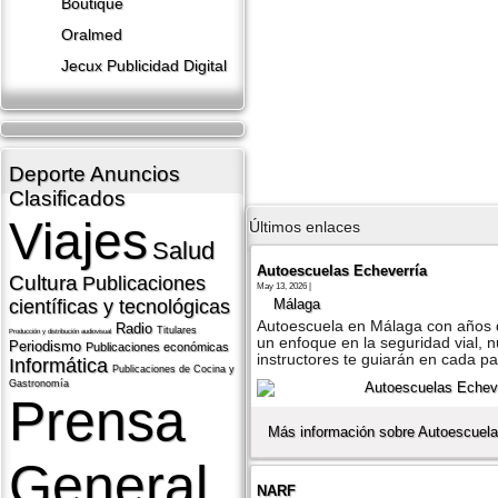
Boutique
Oralmed
Jecux Publicidad Digital
Deporte
Anuncios
Clasificados
Viajes
Últimos enlaces
Salud
Autoescuelas Echeverría
Cultura
Publicaciones
May 13, 2026 |
Málaga
cientí­ficas y tecnológicas
Autoescuela en Málaga con años d
Radio
Titulares
Producción y distribución audiovisual
un enfoque en la seguridad vial, 
Periodismo
Publicaciones económicas
instructores te guiarán en cada p
Informática
Publicaciones de Cocina y
Gastronomí­a
Prensa
Más información sobre Autoescuela
General
NARF