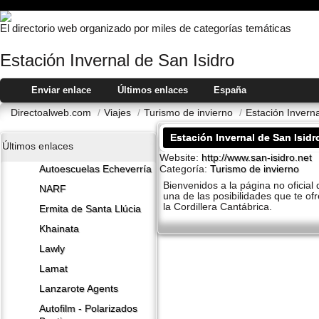
El directorio web organizado por miles de categorías temáticas
Estación Invernal de San Isidro
Enviar enlace
Últimos enlaces
España
Directoalweb.com
/
Viajes
/
Turismo de invierno
/
Estación Inverna
Estación Invernal de San Isidr
Últimos enlaces
Website:
http://www.san-isidro.net
Categoría:
Turismo de invierno
Autoescuelas Echeverría
Bienvenidos a la página no oficial 
NARF
una de las posibilidades que te of
la Cordillera Cantábrica.
Ermita de Santa Llúcia
Khainata
Lawly
Lamat
Lanzarote​ Agents
Autofilm - Polarizados