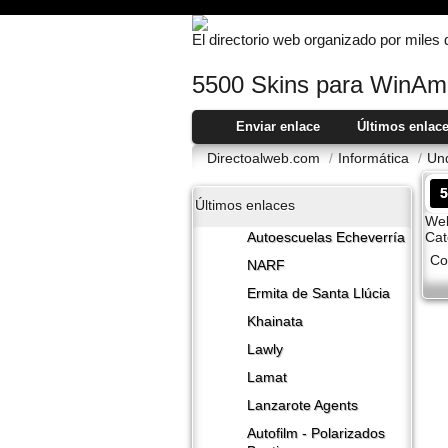
El directorio web organizado por miles
5500 Skins para WinAm
Enviar enlace
Últimos enlac
Directoalweb.com
/
Informática
/
Un
Últimos enlaces
Web
Cat
Autoescuelas Echeverría
Co
NARF
Ermita de Santa Llúcia
Khainata
Lawly
Lamat
Lanzarote​ Agents
Autofilm - Polarizados