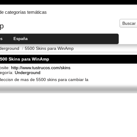
 de categorías temáticas
Buscar
p
es
España
derground
/
5500 Skins para WinAmp
5500 Skins para WinAmp
site:
http://www.tustrucos.com/skins
egoría:
Underground
leccisn de mas de 5500 skins para cambiar la