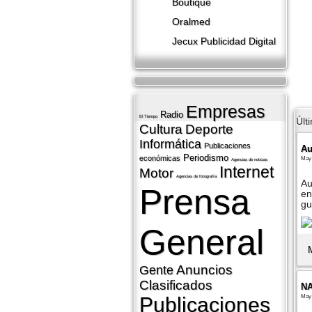
Boutique
Oralmed
Jecux Publicidad Digital
Empresas
Radio
El Tiempo
Últ
Cultura
Deporte
Informática
Publicaciones
Au
Periodismo
económicas
May 
Agencias de noticias
Internet
Motor
Agencias de fotografí­a
Au
Prensa
en
gu
General
Anuncios
Gente
Clasificados
N
May 
Publicaciones