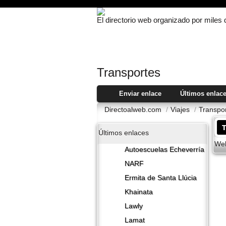
El directorio web organizado por miles
Transportes
Enviar enlace
Últimos enlac
Directoalweb.com
/
Viajes
/
Transpo
T
Últimos enlaces
Web
Autoescuelas Echeverría
NARF
Ermita de Santa Llúcia
Khainata
Lawly
Lamat