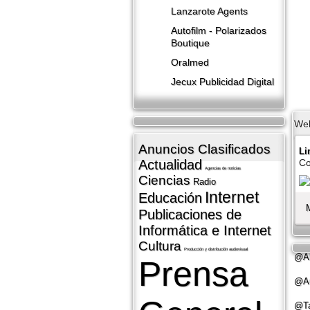
Lanzarote​ Agents
Autofilm - Polarizados
Boutique
Oralmed
Jecux Publicidad Digital
We
Anuncios Clasificados
L
Actualidad
Co
Agencias de noticias
Ciencias
Radio
Internet
Educación
Publicaciones de
Informática e Internet
Cultura
Producción y distribución audiovisual
@Al
Prensa
@Au
@Ta