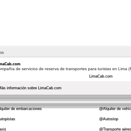
bs
imaCab.com
mpañí­a de servicios de reserva de transportes para turistas en Lima (
Más información sobre LimaCab.com
quiler de embarcaciones
@Alquiler de vehí­
topistas
@Autostop
xis
@Transporte aére