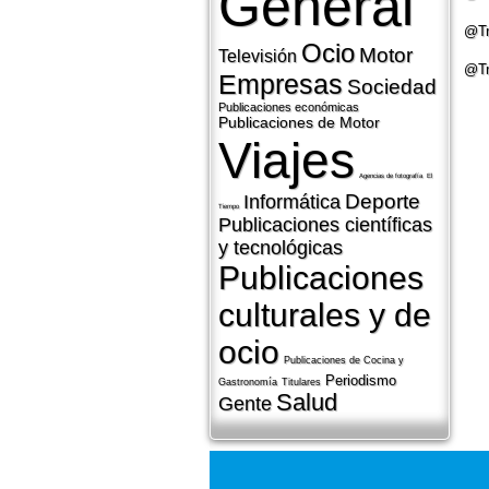
General
@Tr
Ocio
Motor
Televisión
@Tr
Empresas
Sociedad
Publicaciones económicas
Publicaciones de Motor
Viajes
Agencias de fotografí­a
El
Deporte
Informática
Tiempo
Publicaciones cientí­ficas
y tecnológicas
Publicaciones
culturales y de
ocio
Publicaciones de Cocina y
Periodismo
Gastronomí­a
Titulares
Salud
Gente