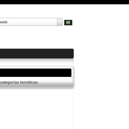
 web
ategorí­as temáticas.