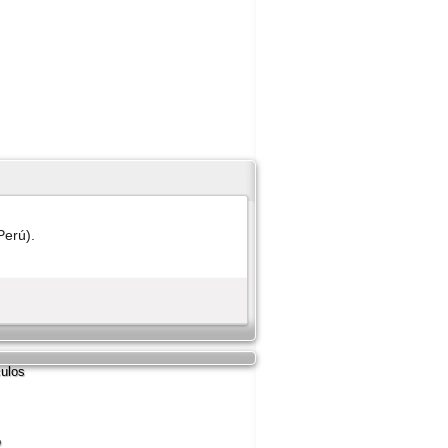
Perú).
culos
o