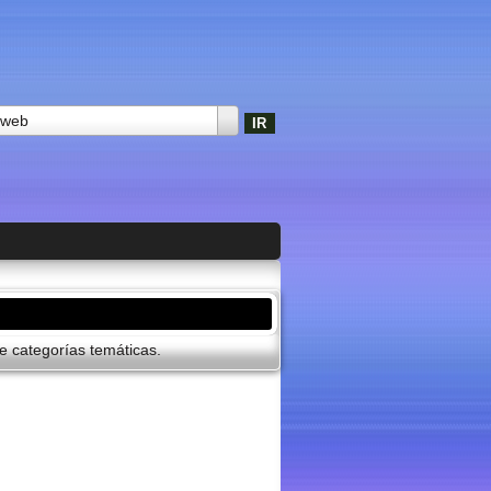
 web
 categorí­as temáticas.