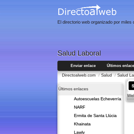
El directorio web organizado por miles
Salud Laboral
Enviar enlace
Últimos enlac
Directoalweb.com
/
Salud
/
Salud La
S
Últimos enlaces
Web
Autoescuelas Echeverría
NARF
Ermita de Santa Llúcia
Khainata
Lawly