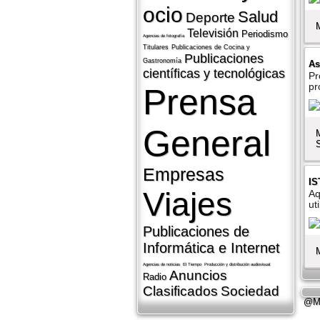
ocio
Salud
Deporte
Televisión
Periodismo
Agencias de fotografí­a
Titulares
Publicaciones de Cocina y
Publicaciones
Gastronomí­a
As
cientí­ficas y tecnológicas
Pr
pr
Prensa
General
Empresas
IS
Viajes
Aq
ut
Publicaciones de
Informática e Internet
Agencias de noticias
El Tiempo
Producción y distribución audiovisual
Anuncios
Radio
Clasificados
Sociedad
@Me