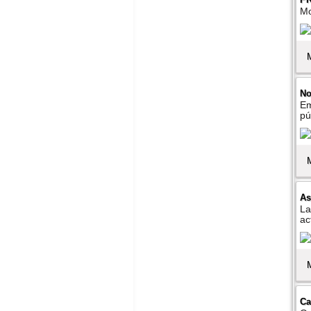
Mo
No
Em
pú
As
La
ac
Ca