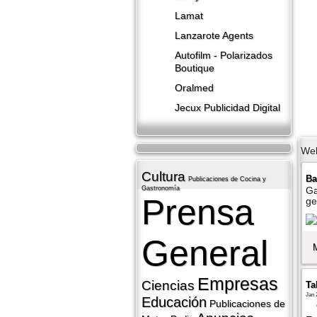
Lamat
Lanzarote​ Agents
Autofilm - Polarizados
Boutique
Oralmed
Jecux Publicidad Digital
We
Cultura
Ba
Publicaciones de Cocina y
Gastronomí­a
Ga
Prensa
ge
General
Empresas
Ciencias
Ta
Jan 
Educación
Publicaciones de