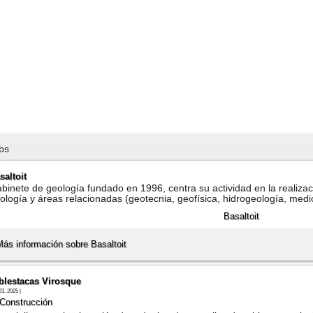
bs
saltoit
binete de geologí­a fundado en 1996, centra su actividad en la realizac
ologí­a y áreas relacionadas (geotecnia, geofí­sica, hidrogeologí­a, med
Más información sobre Basaltoit
blestacas Virosque
23, 2025 |
Construcción