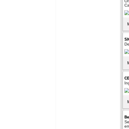
Or
Ca
S
De
CE
In
Be
Se
em