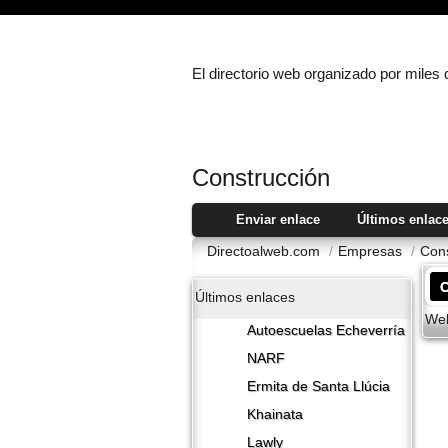
El directorio web organizado por miles
Construcción
Enviar enlace
Últimos enlac
Directoalweb.com
/
Empresas
/
Cons
Últimos enlaces
Web
Autoescuelas Echeverría
NARF
Ermita de Santa Llúcia
Khainata
Lawly