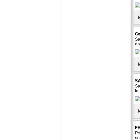
Co
Sa
da
SA
Sa
lo
F
Po
so