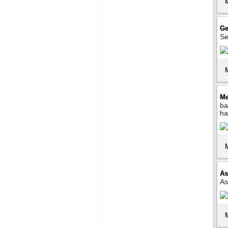
Ge
Se
Me
ba
ha
As
As