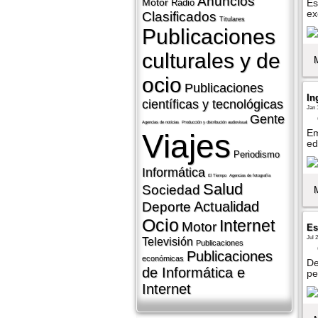
Anuncios
Motor
Radio
Es
ex
Clasificados
Titulares
Publicaciones
culturales y de
ocio
Publicaciones
In
cientí­ficas y tecnológicas
Jan 
Gente
Agencias de noticias
Producción y distribución audiovisual
Em
Viajes
ed
Periodismo
Informática
El Tiempo
Agencias de fotografí­a
Salud
Sociedad
Actualidad
Deporte
Ocio
Internet
Motor
Es
Jul 
Televisión
Publicaciones
Publicaciones
económicas
De
de Informática e
pe
Internet