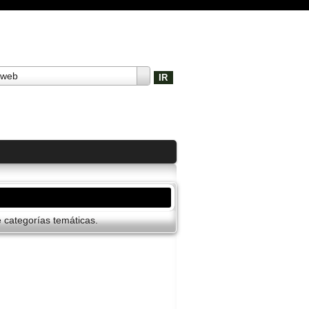
 web
categorí­as temáticas.