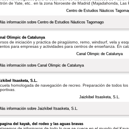
trón de Yate, etc.. en la zona Noroeste de Madrid (Majadahonda, Las
Más información sobre Centro de Estudios Náuticos Tagomago
nal Olimpic de Catalunya
rsos de iniciación y práctica de piragüismo, remo, windsurf, vela y esqu
entos para empresas y actividades para centros de enseñanza. En cat
Más información sobre Canal Olimpic de Catalunya
izkibel Itsasketa, S.L.
cuela homologada de navegación de recreo. Preparación de todos los 
portivas.
Más información sobre Jaizkibel Itsasketa, S.L.
 pagina del kayak, del rodeo y las aguas bravas
ataremos de informaros de todo lo que se cuece en el mundo del Kaya