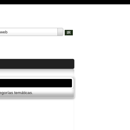
 web
gorí­as temáticas.