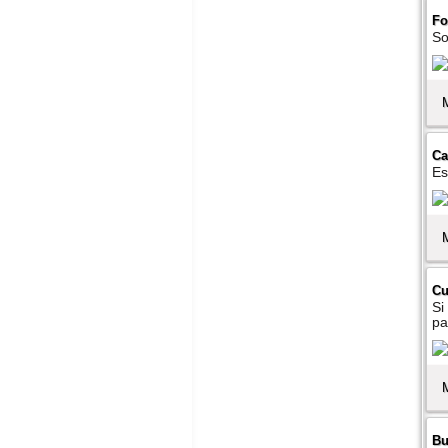
Fo
So
Ca
Es
Cu
Si
pa
Bu