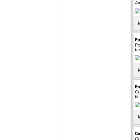
Am
Fo
Po
te
Es
Cu
ti
Ce
Cu