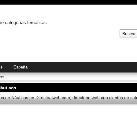
 de categorías temáticas
Buscar
es
España
cos
Náuticos
s de Náuticos en Directoalweb.com, directorio web con cientos de cate