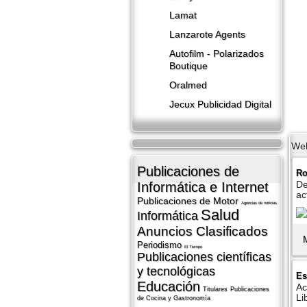
Lamat
Lanzarote​ Agents
Autofilm - Polarizados
Boutique
Oralmed
Jecux Publicidad Digital
We
Publicaciones de
Ro
De
Informática e Internet
ac
Publicaciones de Motor
Agencias de noticias
Salud
Informática
Anuncios Clasificados
Periodismo
El Tiempo
Publicaciones cientí­ficas
y tecnológicas
Es
Educación
Ac
Titulares
Publicaciones
Li
de Cocina y Gastronomí­a