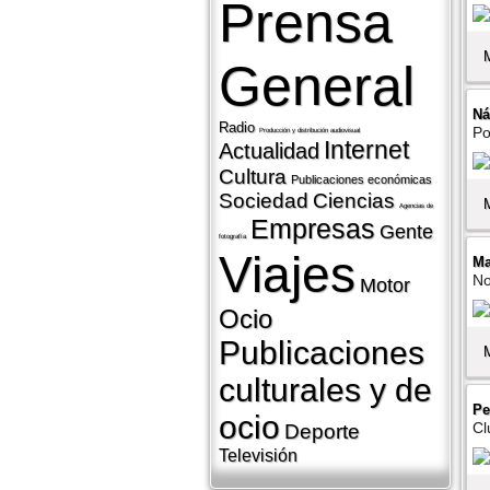
Prensa
General
Ná
Radio
Po
Producción y distribución audiovisual
Internet
Actualidad
Cultura
Publicaciones económicas
Sociedad
Ciencias
Agencias de
Empresas
Gente
fotografí­a
Viajes
M
No
Motor
Ocio
Publicaciones
culturales y de
Pe
ocio
Cl
Deporte
Televisión