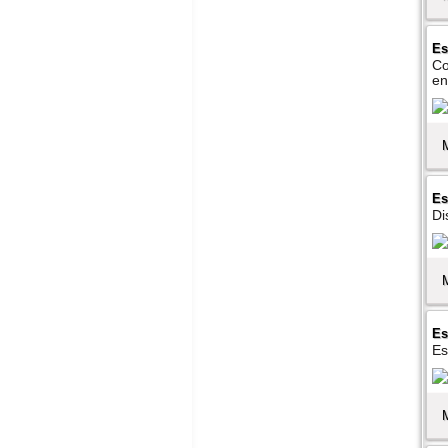
Es
Co
en
Es
Di
Es
Es