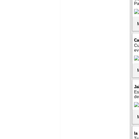
Pa
Ca
Cu
ev
Ja
Es
de
la
Tr