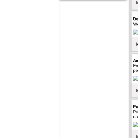
De
We
Am
Em
pe
Pu
Pu
na