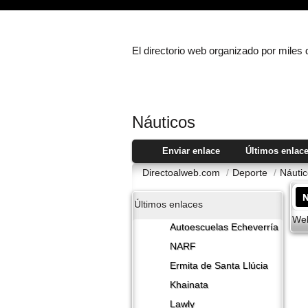
El directorio web organizado por miles
Náuticos
Enviar enlace
Últimos enlac
Directoalweb.com
/
Deporte
/
Náuti
Últimos enlaces
Web
Autoescuelas Echeverría
NARF
Ermita de Santa Llúcia
Khainata
Lawly