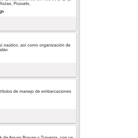
 Rozas, Pozuelo,
í­ naútico, así­ como organización de
alán.
tí­tulos de manejo de embarcaciones
k de Aguas Bravas y Travesia, con un