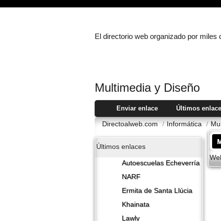
El directorio web organizado por miles
Multimedia y Diseño
Enviar enlace
Últimos enlac
Directoalweb.com
/
Informática
/
Mul
M
Últimos enlaces
Web
Autoescuelas Echeverría
NARF
Ermita de Santa Llúcia
Khainata
Lawly