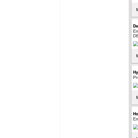
De
Em
D
Hy
Pr
Ho
Em