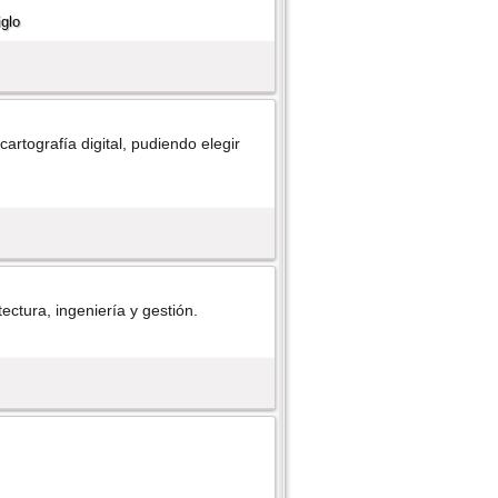
rtografí­a digital, pudiendo elegir
tura, ingenierí­a y gestión.