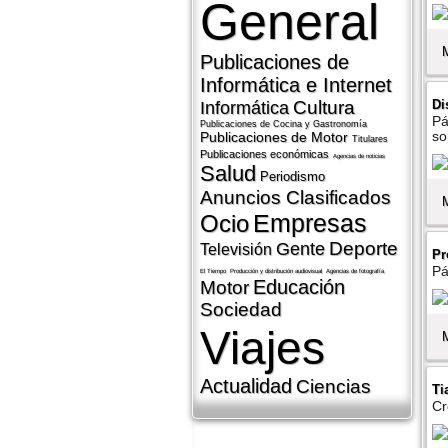
General
Publicaciones de
Informática e Internet
Di
Cultura
Informática
Pá
Publicaciones de Cocina y Gastronomí­a
so
Publicaciones de Motor
Titulares
Publicaciones económicas
Agencias de noticias
Salud
Periodismo
Anuncios Clasificados
Empresas
Ocio
Deporte
Gente
Televisión
Pr
Pá
El Tiempo
Producción y distribución audiovisual
Agencias de fotografí­a
Educación
Motor
Sociedad
Viajes
Actualidad
Ciencias
Ti
Cr