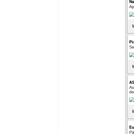
Na
Ap
Pi
Se
A
As
de
Eu
Pá