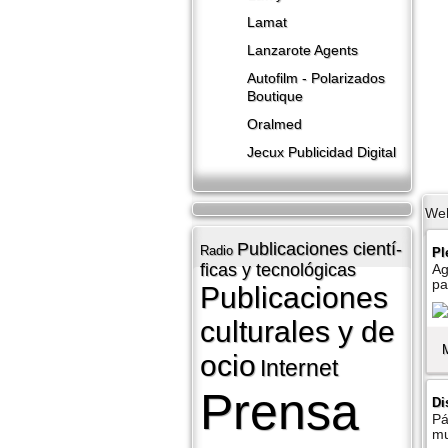
Lamat
Lanzarote​ Agents
Autofilm - Polarizados
Boutique
Oralmed
Jecux Publicidad Digital
We
Publicaciones cientí­
Radio
Pl
ficas y tecnológicas
Ag
pa
Publicaciones
culturales y de
ocio
Internet
Prensa
Di
Pá
mu