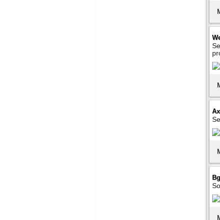
We
Se
pr
Ax
Se
Bg
So