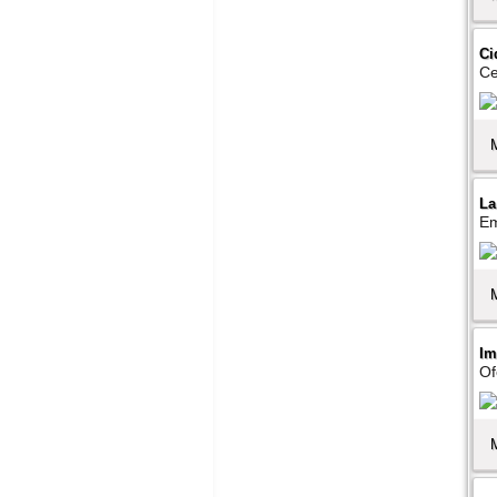
Ci
Ce
La
Em
Im
Of