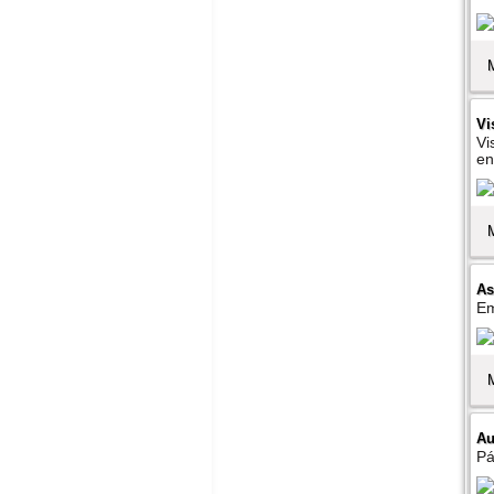
Vi
Vi
en
As
Em
Au
Pá