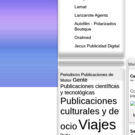
Lamat
Lanzarote​ Agents
Autofilm - Polarizados
Boutique
Oralmed
Jecux Publicidad Digital
We
Publicaciones de
Periodismo
Ca
Gente
Motor
Apr 
Publicaciones cientí­ficas
Co
y tecnológicas
pa
Publicaciones
culturales y de
Viajes
ocio
Se