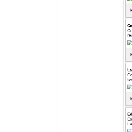
Co
Co
re
La
Co
te
Ed
Es
tr