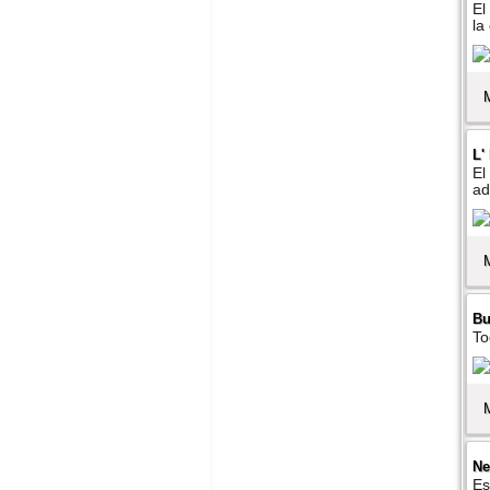
El
la
L'
El
ad
Bu
To
Ne
Es