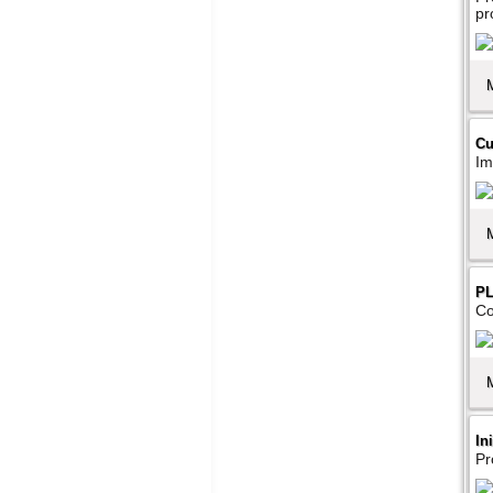
pr
Cu
Im
PL
Co
In
Pr