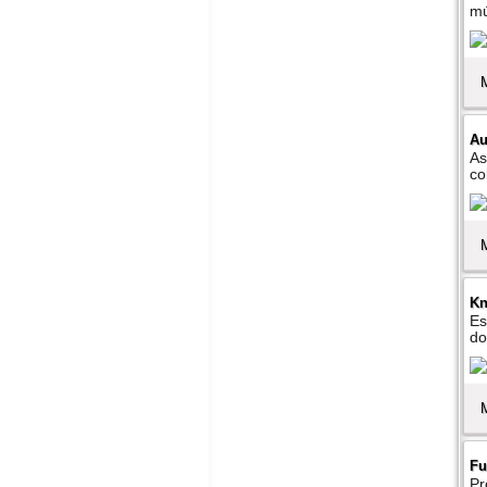
mú
Au
As
co
K
Es
do
Fu
Pr