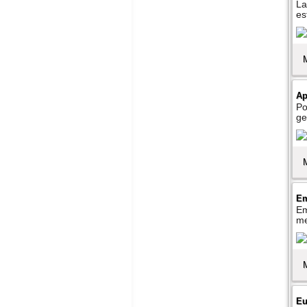
La
es
Ap
Po
ge
Em
Em
me
Eu