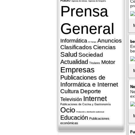
Radio
Ce
Agencias de noticias
Agencias de fotografí­a
Prensa
pr
General
Anuncios
Informática
be
El Tiempo
Clasificados
Ciencias
En
be
Salud
Sociedad
Actualidad
Motor
Titulares
Empresas
Publicaciones de
Informática e Internet
Ne
Cultura
Deporte
Ne
ex
Internet
Televisión
Publicaciones de Cocina y Gastronomí­a
Ocio
Producción y distribución audiovisual
Educación
Publicaciones
económicas
Fu