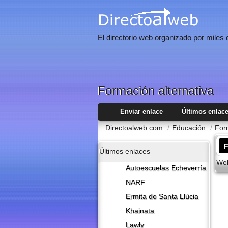
El directorio web organizado por miles
Formación alternativa
Enviar enlace
Últimos enlac
Directoalweb.com
/
Educación
/
For
F
Últimos enlaces
Web
Autoescuelas Echeverría
NARF
Ermita de Santa Llúcia
Khainata
Lawly