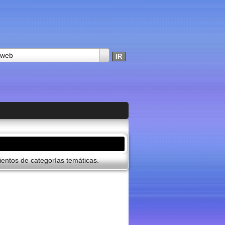
 web
entos de categorí­as temáticas.