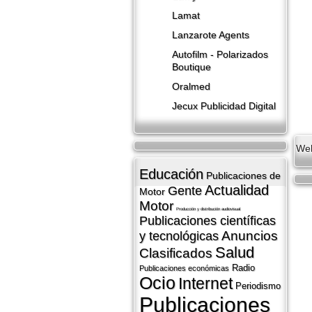
Lamat
Lanzarote​ Agents
Autofilm - Polarizados
Boutique
Oralmed
Jecux Publicidad Digital
We
Educación
Publicaciones de
Actualidad
Gente
Motor
Motor
Producción y distribución audiovisual
Publicaciones cientí­ficas
Anuncios
y tecnológicas
Salud
Clasificados
Radio
Publicaciones económicas
Ocio
Internet
Periodismo
Publicaciones