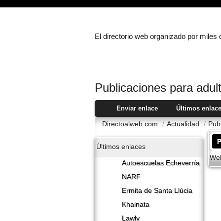
El directorio web organizado por miles
Publicaciones para adul
Enviar enlace
Últimos enlac
Directoalweb.com
/
Actualidad
/
Pub
P
Últimos enlaces
Web
Autoescuelas Echeverría
NARF
Ermita de Santa Llúcia
Khainata
Lawly