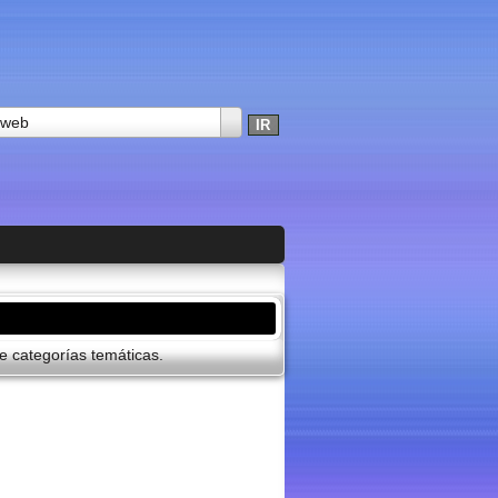
 web
 categorí­as temáticas.