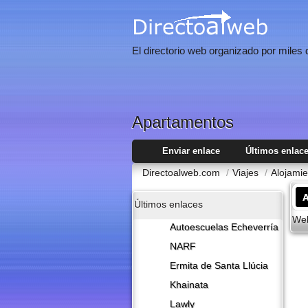
El directorio web organizado por miles
Apartamentos
Enviar enlace
Últimos enlac
Directoalweb.com
/
Viajes
/
Alojami
Últimos enlaces
Web
Autoescuelas Echeverría
NARF
Ermita de Santa Llúcia
Khainata
Lawly