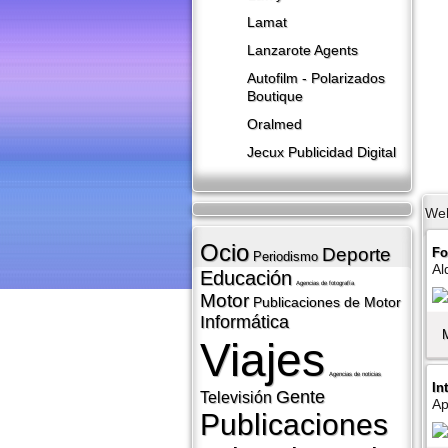
Lamat
Lanzarote​ Agents
Autofilm - Polarizados
Boutique
Oralmed
Jecux Publicidad Digital
We
Ocio
Deporte
Fo
Periodismo
Al
Educación
Agencias de fotografí­a
Motor
Publicaciones de Motor
Informática
Viajes
Agencias de noticias
In
Gente
Televisión
Ap
Publicaciones