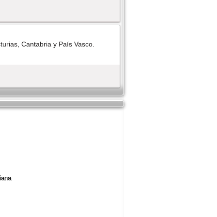
urias, Cantabria y Paí­s Vasco.
iana