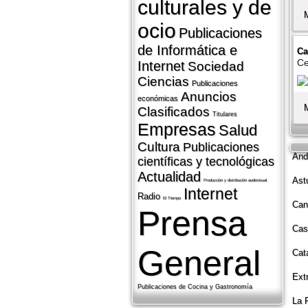
culturales y de
ocio
Publicaciones
de Informática e
Ca
Ce
Internet
Sociedad
Ciencias
Publicaciones
Anuncios
económicas
Clasificados
Titulares
Empresas
Salud
Cultura
Publicaciones
And
cientí­ficas y tecnológicas
Actualidad
Ast
Producción y distribución audiovisual
Internet
Radio
El Tiempo
Can
Prensa
Cas
General
Cat
Ext
Publicaciones de Cocina y Gastronomí­a
La 