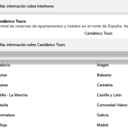
Más información sobre Interhome
ntábrico Tours
ntral de reservas de apartamentos y hoteles en el norte de España: Ast
Más información sobre Cantábrico Tours
alucí­a
Aragón
urias
Baleares
arias
Cantabria
tilla - La Mancha
Castilla y León
aluña
Comunidad Valenc
remadura
Galicia
Rioja
Madrid