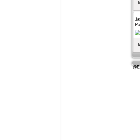
Ja
Pa
@E