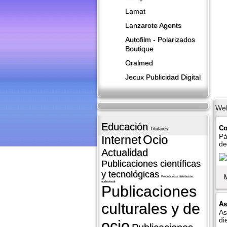
Lamat
Lanzarote​ Agents
Autofilm - Polarizados
Boutique
Oralmed
Jecux Publicidad Digital
We
Educación
Co
Titulares
Pá
Ocio
Internet
de
Actualidad
Publicaciones cientí­ficas
y tecnológicas
Producción y distribución
audiovisual
Publicaciones
As
culturales y de
As
di
ocio