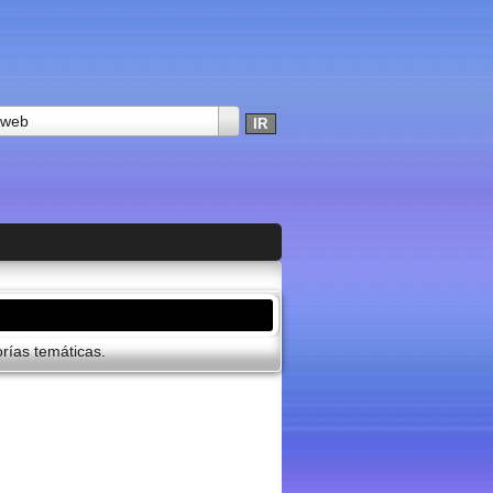
 web
í­as temáticas.