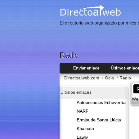
El directorio web organizado por miles
Radio
Enviar enlace
Últimos enlac
Directoalweb.com
/
Ocio
/
Radio
Últimos enlaces
Web
Autoescuelas Echeverría
NARF
Ermita de Santa Llúcia
Khainata
Lawly