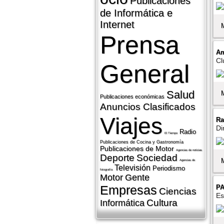
Publicaciones
de Informática e
Internet
Prensa
Am
Cl
General
Salud
Publicaciones económicas
Anuncios Clasificados
Viajes
Ra
Di
Radio
El Tiempo
Publicaciones de Cocina y Gastronomí­a
Publicaciones de Motor
Agencias de noticias
Deporte
Sociedad
Agencias de
Televisión
Periodismo
fotografí­a
Motor
Gente
Empresas
P
Ciencias
Es
Cultura
Informática