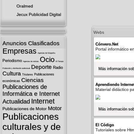
Oralmed
Jecux Publicidad Digital
Webs
Anuncios Clasificados
Cónvero.Net
Empresas
Portal informático e
Agencias de fotografí­a
Ocio
Periodismo
Agencias de noticias
El Tiempo
Deporte
Radio
Más información so
Producción y distribución audiovisual
Cultura
Publicaciones
Titulares
Ciencias
económicas
Aprendiendo Interne
Publicaciones de
Material didáctico pa
Informática e Internet
Internet
Actualidad
Motor
Publicaciones de Motor
Más información sob
Publicaciones
culturales y de
El Código
Tutoriales sobre Htm