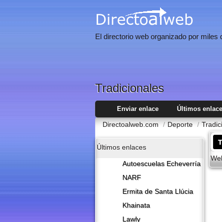
El directorio web organizado por miles
Tradicionales
Enviar enlace
Últimos enlac
Directoalweb.com
/
Deporte
/
Tradic
T
Últimos enlaces
Web
Autoescuelas Echeverría
NARF
Ermita de Santa Llúcia
Khainata
Lawly