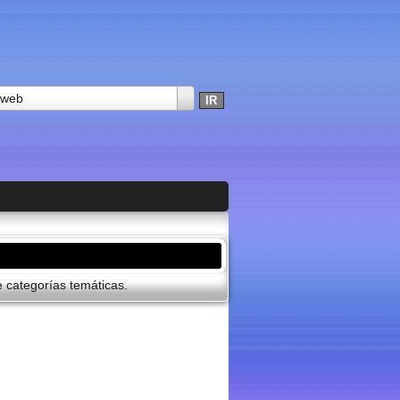
 web
 categorí­as temáticas.