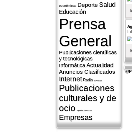
Salud
Deporte
económicas
Educación
Prensa
Ag
In
General
Publicaciones cientí­ficas
y tecnológicas
Actualidad
Informática
Anuncios Clasificados
@Pe
Internet
Radio
El Tiempo
Publicaciones
culturales y de
ocio
Agencias de noticias
Empresas