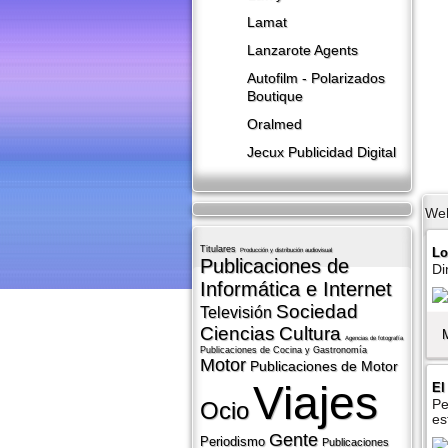
Lamat
Lanzarote​ Agents
Autofilm - Polarizados
Boutique
Oralmed
Jecux Publicidad Digital
We
Titulares
Lo
Producción y distribución audiovisual
Publicaciones de
Di
Informática e Internet
Sociedad
Televisión
Ciencias
Cultura
Agencias de fotografí­a
Publicaciones de Cocina y Gastronomí­a
Motor
Publicaciones de Motor
Viajes
El
Pe
Ocio
es
Gente
Periodismo
Publicaciones