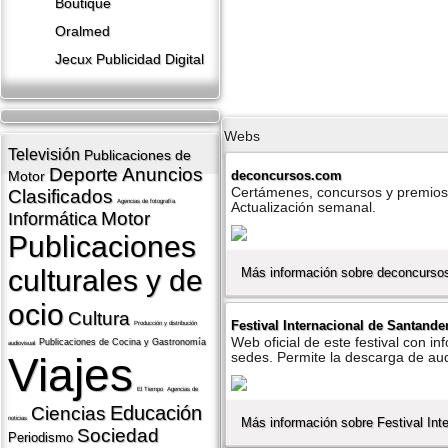
Boutique
Oralmed
Jecux Publicidad Digital
Webs
Televisión
Publicaciones de
Deporte
Anuncios
deconcursos.com
Motor
Certámenes, concursos y premios d
Clasificados
Agencias de fotografí­a
Actualización semanal.
Motor
Informática
Publicaciones
culturales y de
Más información sobre deconcurso
ocio
Cultura
Festival Internacional de Santande
Producción y distribución
Web oficial de este festival con in
Publicaciones de Cocina y Gastronomí­a
audiovisual
Viajes
sedes. Permite la descarga de audi
El Tiempo
Agencias de
Educación
Ciencias
Más información sobre Festival Int
noticias
Sociedad
Periodismo