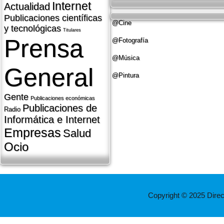
Internet
Actualidad
Publicaciones cientí­ficas
@Cine
y tecnológicas
Titulares
Prensa
@Fotografí­a
@Música
General
@Pintura
Gente
Publicaciones económicas
Publicaciones de
Radio
Informática e Internet
Empresas
Salud
Ocio
Copyright © 2025 Dire