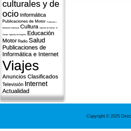
culturales y de
ocio
Informática
Publicaciones de Motor
Producción y
Cultura
distribución audiovisual
Agencias de noticias
El
Educación
Tiempo
Agencias de fotografí­a
Salud
Motor
Radio
Publicaciones de
Informática e Internet
Viajes
Anuncios Clasificados
Internet
Televisión
Actualidad
Copyright © 2025 Dire