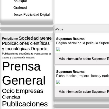
Boutique
Oralmed
Jecux Publicidad Digital
Webs
Sociedad
Gente
Periodismo
Superman Returns
Publicaciones cientí­ficas
Página oficial de la pelí­cula Supe
Deporte
y tecnológicas
Publicaciones económicas
Publicaciones de
Cocina y Gastronomí­a
Titulares
Más información sobre Superman R
Prensa
Superman Returns
General
Ficha técnica, trailers, fotos y no
Ocio
Empresas
Más información sobre Superman R
Ciencias
Publicaciones