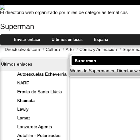
El directorio web organizado por miles de categorías temáticas
Superman
Enviar enlace
Últimos enlaces
España
Directoalweb.com
/
Cultura
/
Arte
/
Cómic y Animación
/
Superm
Superman
Últimos enlaces
Webs de Superman en Directoalweb.
Autoescuelas Echeverría
NARF
Ermita de Santa Llúcia
Khainata
Lawly
Lamat
Lanzarote​ Agents
Autofilm - Polarizados