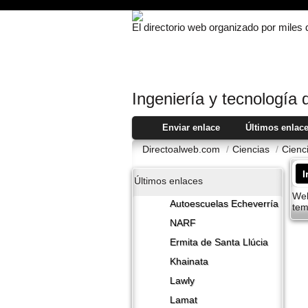
El directorio web organizado por miles
Ingenierí­a y tecnologí­a 
Enviar enlace
Últimos enlac
Directoalweb.com
/
Ciencias
/
Cienc
I
Últimos enlaces
Web
Autoescuelas Echeverría
tem
NARF
Ermita de Santa Llúcia
Khainata
Lawly
Lamat