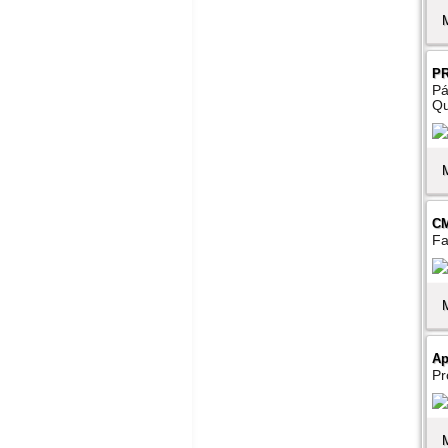
P
Pá
Qu
CM
Fa
Ap
Pr