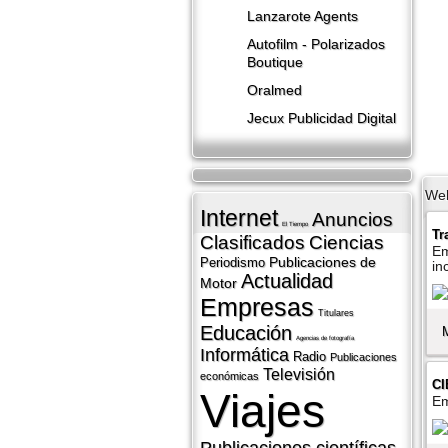
Lanzarote​ Agents
Autofilm - Polarizados
Boutique
Oralmed
Jecux Publicidad Digital
We
Internet
Anuncios
El Tiempo
Tr
Clasificados
Ciencias
Em
Publicaciones de
Periodismo
in
Actualidad
Motor
Empresas
Titulares
Educación
Agencias de fotografí­a
Informática
Radio
Publicaciones
Televisión
económicas
CI
Viajes
Em