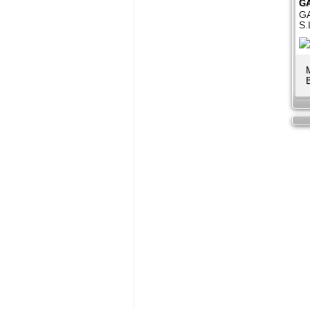
G
G
S.