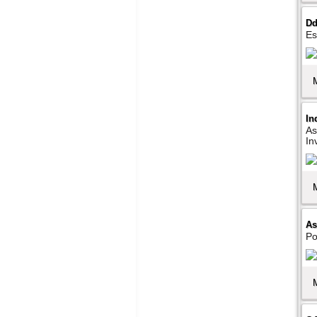
Dd
Es
In
As
In
As
Po