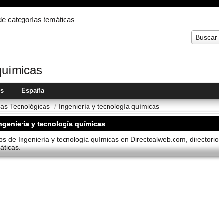
 de categorías temáticas
Buscar
quí­micas
es
España
ias Tecnológicas
/
Ingenierí­a y tecnologí­a quí­micas
ngenierí­a y tecnologí­a quí­micas
s de Ingenierí­a y tecnologí­a quí­micas en Directoalweb.com, directori
áticas.