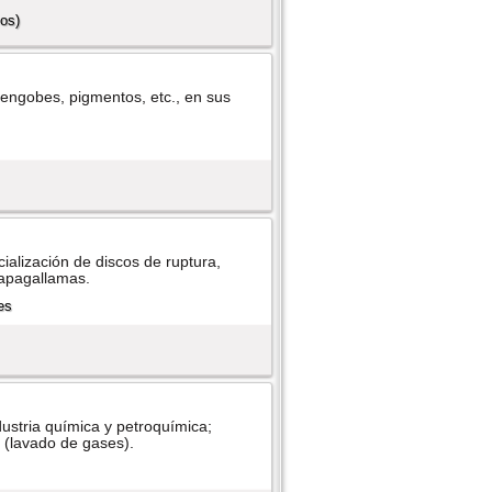
os)
, engobes, pigmentos, etc., en sus
ialización de discos de ruptura,
 apagallamas.
stria quí­mica y petroquí­mica;
 (lavado de gases).