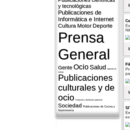
Publicaciones cientí­ficas
y tecnológicas
Publicaciones de
Informática e Internet
Co
Cultura
Motor
Deporte
Ex
fá
Prensa
General
Fi
Ocio
Salud
Gente
Pr
Agencias de
noticias
pa
Publicaciones
culturales y de
ocio
Producción y distribución audiovisual
Sociedad
Publicaciones de Cocina y
SI
Gastronomí­a
Em
ex