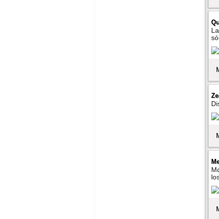
Qu
La
só
Ze
Di
Me
Md
lo