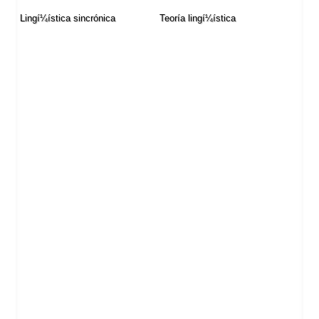
Lingí¼í­stica sincrónica
Teorí­a lingí¼í­stica