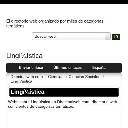
El directorio web organizado por miles de categorías
temáticas
Buscar web
Lingí¼í­stica
Enviar enlace
Últimos enlaces
España
Directoalweb.com
/
Ciencias
/
Ciencias Sociales
/
Lingí¼í­stica
Lingí¼í­stica
Webs sobre Lingüí­stica en Directoalweb.com, directorio web
con cientos de categorí­as temáticas.