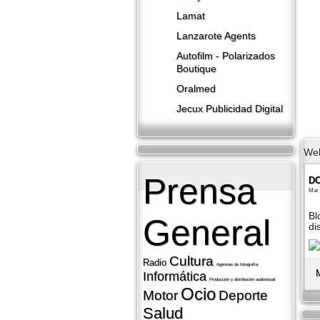
Lamat
Lanzarote​ Agents
Autofilm - Polarizados
Boutique
Oralmed
Jecux Publicidad Digital
We
Prensa
DC
Mar 
Bl
General
di
Cultura
Radio
Agencias de fotografí­a
Informática
Producción y distribución audiovisual
Ocio
Motor
Deporte
Salud