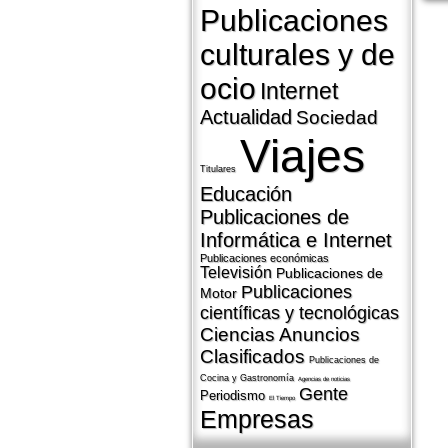
Publicaciones
culturales y de
ocio
Internet
Actualidad
Sociedad
Viajes
Titulares
Educación
Publicaciones de
Informática e Internet
Publicaciones económicas
Televisión
Publicaciones de
Publicaciones
Motor
cientí­ficas y tecnológicas
Ciencias
Anuncios
Clasificados
Publicaciones de
Cocina y Gastronomí­a
Agencias de noticias
Gente
Periodismo
El Tiempo
Empresas