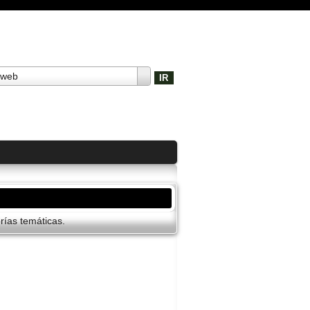
 web
í­as temáticas.