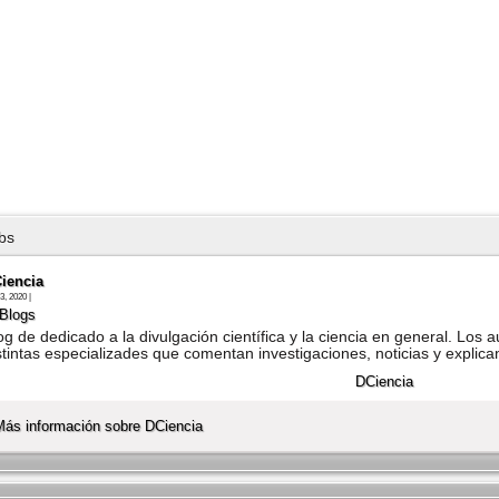
bs
iencia
3, 2020 |
Blogs
og de dedicado a la divulgación cientí­fica y la ciencia en general. Los a
stintas especializades que comentan investigaciones, noticias y explica
Más información sobre DCiencia