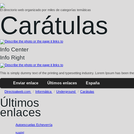
El directorio web organizado por miles de categorías temáticas
Carátulas
Info Center
Info Right
This is simply dummy text of the printing and typesetting industry. Lorem Ipsum has been th
Enviar enlace
Últimos enlaces
España
Directoalweb.com
/
Informática
/
Underground
/
Carátulas
Últimos
enlaces
Autoescuelas Echeverría
NARF