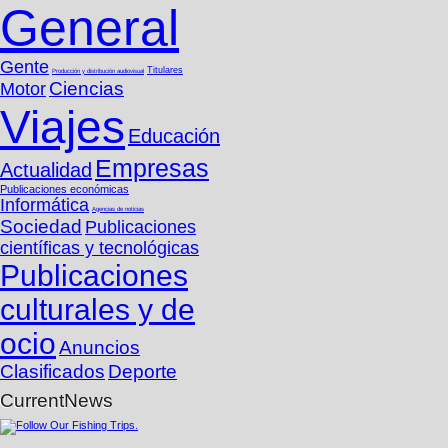
General
Gente
Titulares
Producción y distribución audiovisual
Ciencias
Motor
Viajes
Educación
Empresas
Actualidad
Publicaciones económicas
Informática
Agencias de noticias
Sociedad
Publicaciones
cientí­ficas y tecnológicas
Publicaciones
culturales y de
ocio
Anuncios
Clasificados
Deporte
CurrentNews