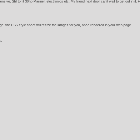
sive. Still to fit 30hp Mariner, electronics etc. My friend next door can't wait to get out in it.
e, the CSS style sheet will resize the images for you, once rendered in your web page.
s.