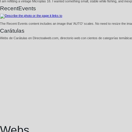
I am refitting a vintage Microplas 16. I wanted something small, stable while fishing, and inexpen
RecentEvents
The Recent Events content includes an image that 'AUTO' scales. No need to resize the imag
Carátulas
Webs de Carátulas en Directoalweb.com, directorio web con cientos de categorí­as temática
Webs