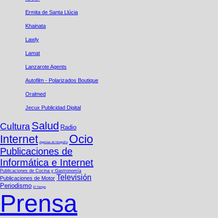
Ermita de Santa Llúcia
Khainata
Lawly
Lamat
Lanzarote​ Agents
Autofilm - Polarizados Boutique
Oralmed
Jecux Publicidad Digital
Salud
Cultura
Radio
Ocio
Internet
Agencias de fotografí­a
Publicaciones de
Informática e Internet
Publicaciones de Cocina y Gastronomí­a
Televisión
Publicaciones de Motor
Periodismo
El Tiempo
Prensa