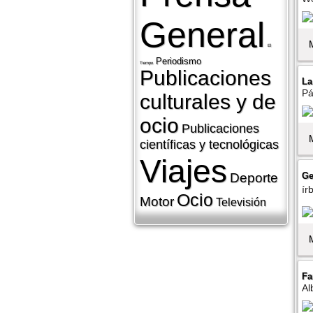
General
El
Periodismo
Tiempo
Publicaciones
La
Pá
culturales y de
ocio
Publicaciones
cientí­ficas y tecnológicas
Viajes
Ge
Deporte
í
Ocio
Motor
Televisión
Fa
Al