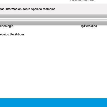
Más información sobre Apellido Mamolar
nealogí­a
@Heráldica
galos Heráldicos