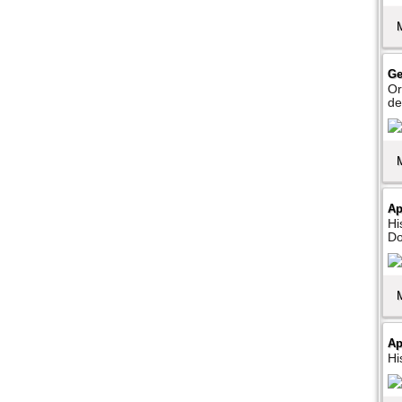
Ge
Or
de
Ap
Hi
Do
Ap
Hi