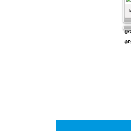
@Ge
@Re