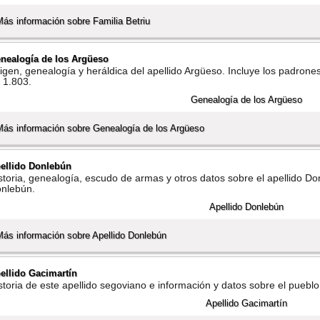
Más información sobre Familia Betriu
nealogí­a de los Argüeso
igen, genealogí­a y heráldica del apellido Argüeso. Incluye los padrone
 1.803.
Más información sobre Genealogí­a de los Argüeso
ellido Donlebún
storia, genealogí­a, escudo de armas y otros datos sobre el apellido D
nlebún.
Más información sobre Apellido Donlebún
ellido Gacimartí­n
storia de este apellido segoviano e información y datos sobre el pueb