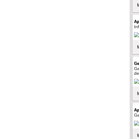
Ap
In
Ge
Ge
de
Ap
Ge