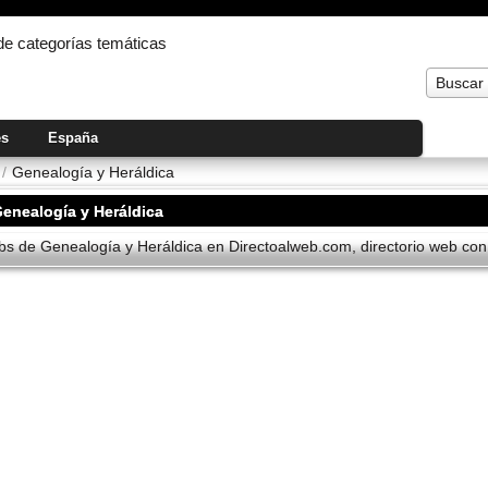
 de categorías temáticas
Buscar
es
España
/
Genealogí­a y Heráldica
enealogí­a y Heráldica
s de Genealogí­a y Heráldica en Directoalweb.com, directorio web con 