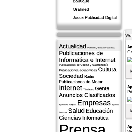
Boutique
Oralmed
Jecux Publicidad Digital
We
Actualidad
An
Producción y distribución audiovisual
Ge
Publicaciones de
Informática e Internet
Publicaciones de Cocina y Gastronomí­a
Cultura
Publicaciones económicas
Sociedad
Radio
Publicaciones de Motor
Internet
Ap
Gente
Titulares
Pá
Anuncios Clasificados
Empresas
Agencias de fotografí­a
Agencias
Salud
Educación
de noticias
Ciencias
Informática
Prensa
Ap
We