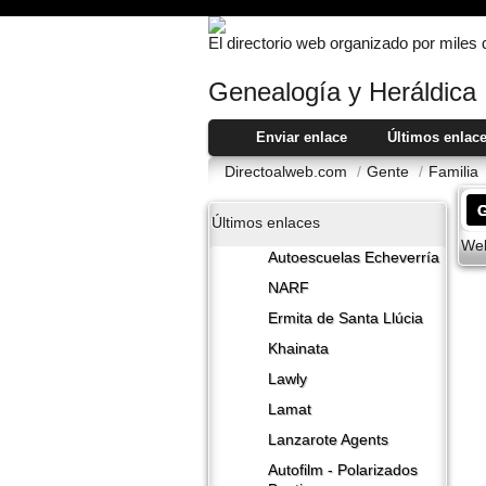
El directorio web organizado por miles
Genealogí­a y Heráldica
Enviar enlace
Últimos enlac
Directoalweb.com
/
Gente
/
Familia
G
Últimos enlaces
Web
Autoescuelas Echeverría
NARF
Ermita de Santa Llúcia
Khainata
Lawly
Lamat
Lanzarote​ Agents
Autofilm - Polarizados