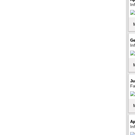
In
Ge
In
Ju
Fa
Ap
In