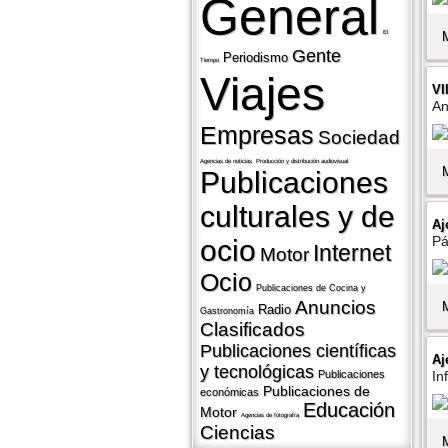
General
El
Gente
Periodismo
Tiempo
Viajes
VI
An
Empresas
Sociedad
Agencias de noticias
Producción y distribución audiovisual
Publicaciones
culturales y de
Aj
Pá
ocio
Internet
Motor
Ocio
Publicaciones de Cocina y
Anuncios
Radio
Gastronomí­a
Clasificados
Publicaciones cientí­ficas
Aj
y tecnológicas
Publicaciones
In
Publicaciones de
económicas
Educación
Motor
Agencias de fotografí­a
Ciencias