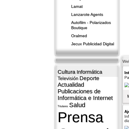
Lamat
Lanzarote​ Agents
Autofilm - Polarizados
Boutique
Oralmed
Jecux Publicidad Digital
We
Cultura
Informática
In
Deporte
Pa
Televisión
Actualidad
Publicaciones de
Informática e Internet
Salud
Titulares
Prensa
Aj
In
di