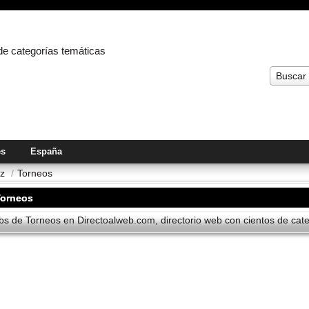
 de categorías temáticas
Buscar
es
España
ez
/
Torneos
Torneos
s de Torneos en Directoalweb.com, directorio web con cientos de categ