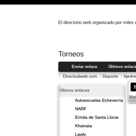
El directorio web organizado por miles
Torneos
Enviar enlace
Últimos enlac
Directoalweb.com
/
Deporte
/
Ajedr
Últimos enlaces
Web
Autoescuelas Echeverría
NARF
Ermita de Santa Llúcia
Khainata
Lawly