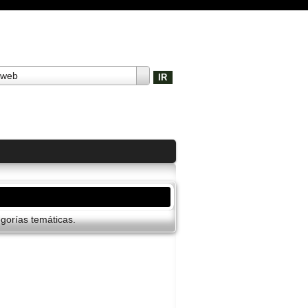
 web
orí­as temáticas.