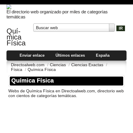
El directorio web organizado por miles de categorías
temáticas
Buscar web
Quí­
mica
Fí­sica
Enviar enlace
Últimos enlaces
España
Directoalweb.com
/
Ciencias
/
Ciencias Exactas
/
Fí­sica
/
Quí­mica Fí­sica
Quí­mica Fí­sica
Webs de Quí­mica Fí­sica en Directoalweb.com, directorio web
con cientos de categorí­as temáticas.